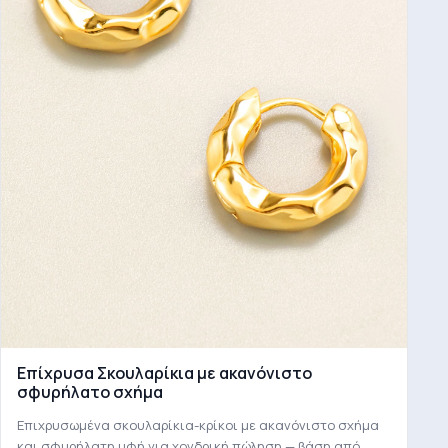
Επίχρυσα Σκουλαρίκια με ακανόνιστο
σφυρήλατο σχήμα
Επιχρυσωμένα σκουλαρίκια-κρίκοι με ακανόνιστο σχήμα
και σφυρήλατη υφή για χονδρική πώληση — βάση από