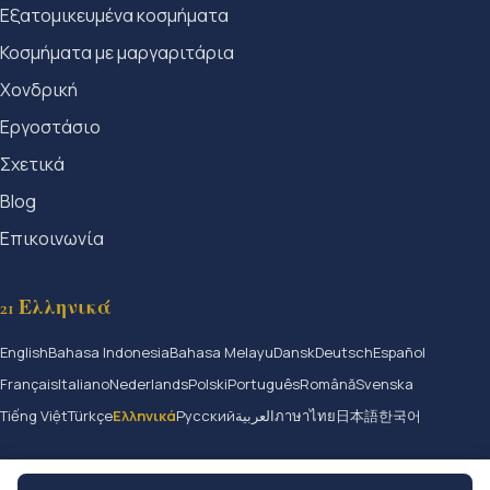
Εξατομικευμένα κοσμήματα
Κοσμήματα με μαργαριτάρια
Χονδρική
Εργοστάσιο
Σχετικά
Blog
Επικοινωνία
21 Ελληνικά
English
Bahasa Indonesia
Bahasa Melayu
Dansk
Deutsch
Español
Français
Italiano
Nederlands
Polski
Português
Română
Svenska
Tiếng Việt
Türkçe
Ελληνικά
Русский
العربية
ภาษาไทย
日本語
한국어