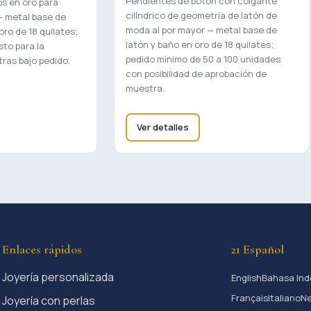
Pendientes de botón con colgante
s en oro para
cilíndrico de geometría de latón de
— metal base de
moda al por mayor — metal base de
ro de 18 quilates;
latón y baño en oro de 18 quilates;
sto para la
pedido mínimo de 50 a 100 unidades
ras bajo pedido.
con posibilidad de aprobación de
muestra.
Ver detalles
Enlaces rápidos
21 Español
Joyería personalizada
English
Bahasa Ind
Français
Italiano
Ne
Joyería con perlas