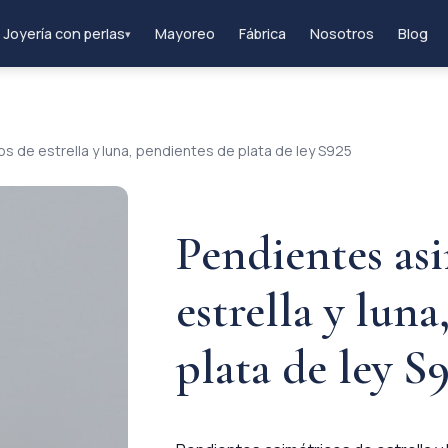
Joyería con perlas
Mayoreo
Fábrica
Nosotros
Blog
▾
s de estrella y luna, pendientes de plata de ley S925
Pendientes as
estrella y lun
plata de ley S