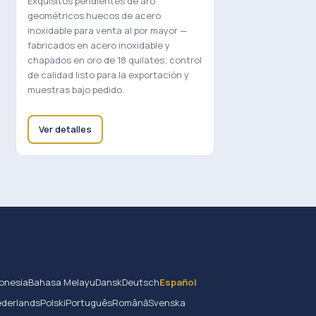
Exquisitos pendientes de aro
geométricos huecos de acero
inoxidable para venta al por mayor —
fabricados en acero inoxidable y
chapados en oro de 18 quilates; control
de calidad listo para la exportación y
muestras bajo pedido.
Ver detalles
onesia
Bahasa Melayu
Dansk
Deutsch
Español
derlands
Polski
Português
Română
Svenska