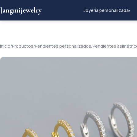
Jangmijewelry
Joyería personalizada
▾
Inicio
/
Productos
/
Pendientes personalizados
/
Pendientes asimétrico