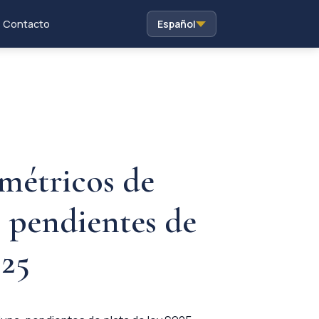
Contacto
Español
imétricos de
a, pendientes de
925