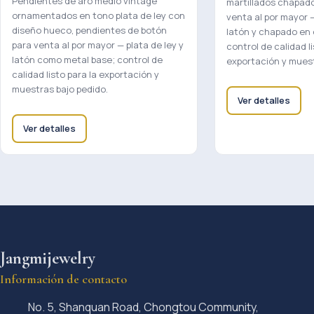
Pendientes de aro medio vintage
martillados chapado
ornamentados en tono plata de ley con
venta al por mayor 
diseño hueco, pendientes de botón
latón y chapado en o
para venta al por mayor — plata de ley y
control de calidad li
latón como metal base; control de
exportación y muest
calidad listo para la exportación y
muestras bajo pedido.
Ver detalles
Ver detalles
Jangmijewelry
Información de contacto
No. 5, Shanquan Road, Chongtou Community,