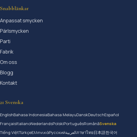
Snabblänkar
Anpassat smycken
Pärlsmycken
Parti
Fabrik
Om oss
Blogg
Kontakt
21 Svenska
English
Bahasa Indonesia
Bahasa Melayu
Dansk
Deutsch
Español
Français
Italiano
Nederlands
Polski
Português
Română
Svenska
Tiếng Việt
Türkçe
Ελληνικά
Русский
العربية
ภาษาไทย
日本語
한국어