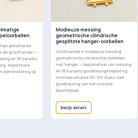
elmatige
Modieuze messing
eloorbellen
geometrische cilindrische
gesplitste hanger-oorbellen
atige gehamerde
Groothandel in modieuze messing
or de groothandel —
geometrische cilindrische oorbellen
ssing en 18-karaats
met hanger — basismetaal van messing
ing; exportklare
en 18-karaats goudkleurige beplating;
en bemonstering op
minimale afname 50–100 stuks, met
goedkeuring van het monster
beschikbaar.
Bekijk details