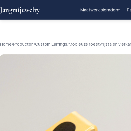
Jangmijewelry
Maatwerk sieraden
Pa
▾
Home
/
Producten
/
Custom Earrings
/
Modieuze roestvrijstalen vierk