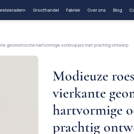
relsieraden
Groothandel
Fabriek
Over ons
Blog
Co
▾
ante geometrische hartvormige oorknopjes met prachtig ontwerp
Modieuze roes
vierkante geo
hartvormige o
prachtig ontw