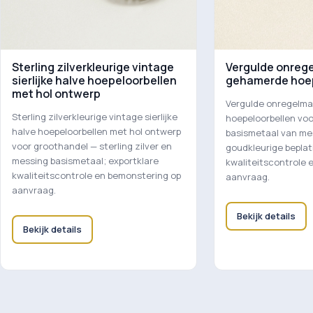
Sterling zilverkleurige vintage
Vergulde onreg
sierlijke halve hoepeloorbellen
gehamerde hoep
met hol ontwerp
Vergulde onregelm
Sterling zilverkleurige vintage sierlijke
hoepeloorbellen vo
halve hoepeloorbellen met hol ontwerp
basismetaal van me
voor groothandel — sterling zilver en
goudkleurige beplat
messing basismetaal; exportklare
kwaliteitscontrole 
kwaliteitscontrole en bemonstering op
aanvraag.
aanvraag.
Bekijk details
Bekijk details