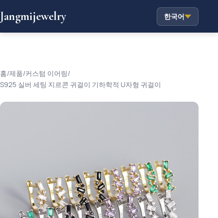
Jangmijewelry
한국어
홈
/
제품
/
커스텀 이어링
/
S925 실버 세팅 지르콘 귀걸이 기하학적 U자형 귀걸이