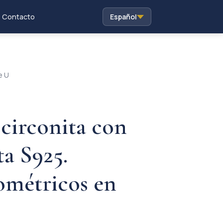
Contacto
Español
e U
 circonita con
ta S925.
ométricos en