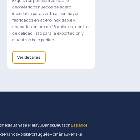
Exquisitos pendientes de aro
geométricos huecos de acero
inoxidable para venta al por mayor —
fabricados en acero inoxidable y
chapados en oro de 18 quilates; control
de calidad listo para la exportación y
muestras bajo pedido.
Ver detalles
onesia
Bahasa Melayu
Dansk
Deutsch
Español
derlands
Polski
Português
Română
Svenska