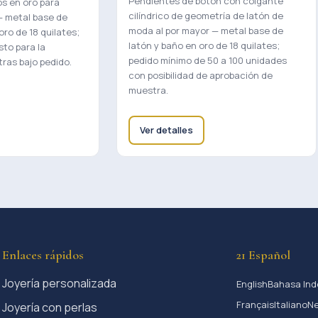
Pendientes de botón con colgante
s en oro para
cilíndrico de geometría de latón de
— metal base de
moda al por mayor — metal base de
ro de 18 quilates;
latón y baño en oro de 18 quilates;
sto para la
pedido mínimo de 50 a 100 unidades
ras bajo pedido.
con posibilidad de aprobación de
muestra.
Ver detalles
Enlaces rápidos
21 Español
Joyería personalizada
English
Bahasa Ind
Français
Italiano
Ne
Joyería con perlas