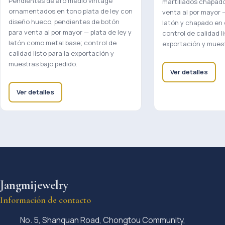
Pendientes de aro medio vintage
martillados chapado
ornamentados en tono plata de ley con
venta al por mayor 
diseño hueco, pendientes de botón
latón y chapado en o
para venta al por mayor — plata de ley y
control de calidad li
latón como metal base; control de
exportación y muest
calidad listo para la exportación y
muestras bajo pedido.
Ver detalles
Ver detalles
Jangmijewelry
Información de contacto
No. 5, Shanquan Road, Chongtou Community,