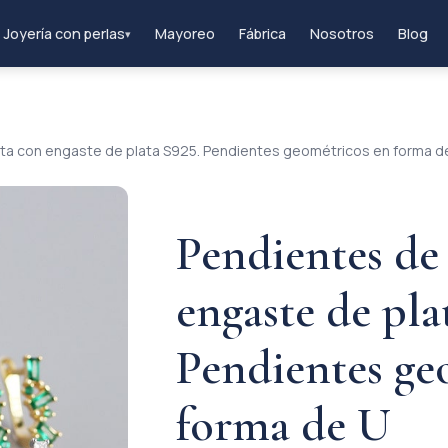
Joyería con perlas
Mayoreo
Fábrica
Nosotros
Blog
▾
ita con engaste de plata S925. Pendientes geométricos en forma d
Pendientes de
engaste de pla
Pendientes ge
forma de U