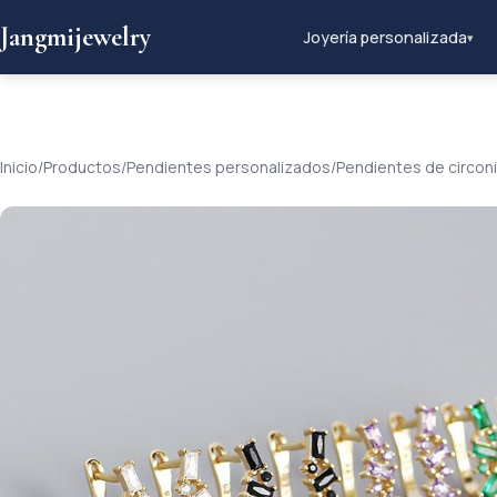
Jangmijewelry
Joyería personalizada
▾
Inicio
/
Productos
/
Pendientes personalizados
/
Pendientes de circon