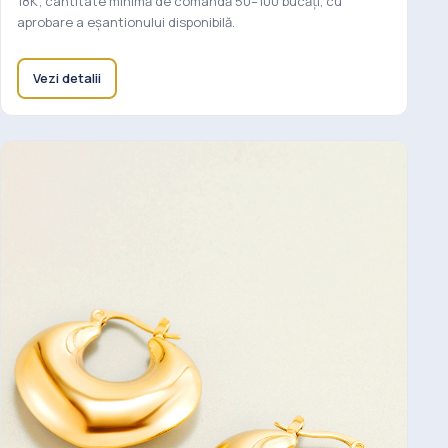
18K; cantitate minimă de comandă 50–100 bucăți, cu
aprobare a eșantionului disponibilă.
Vezi detalii