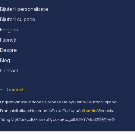
Bijuterii personalizate
Bijuterii cu perle
En-gros
Fabrică
Despre
Blog
Contact
21 Română
English
Bahasa Indonesia
Bahasa Melayu
Dansk
Deutsch
Español
Français
Italiano
Nederlands
Polski
Português
Română
Svenska
Tiếng Việt
Türkçe
Ελληνικά
Русский
العربية
ภาษาไทย
日本語
한국어