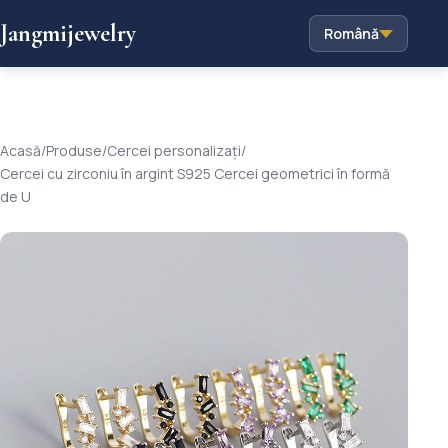
Jangmijewelry
Română
Acasă
/
Produse
/
Cercei personalizați
/
Cercei cu zirconiu în argint S925 Cercei geometrici în formă
de U