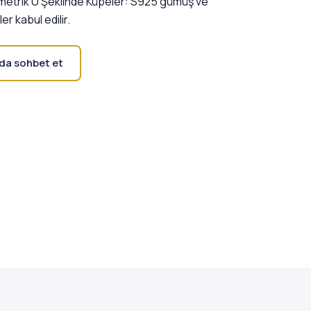
etrik U Şeklinde Küpeler: S925 gümüş ve
er kabul edilir.
da sohbet et