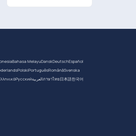
onesia
Bahasa Melayu
Dansk
Deutsch
Español
derlands
Polski
Português
Română
Svenska
Ελληνικά
Русский
العربية
ภาษาไทย
日本語
한국어