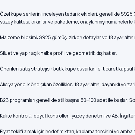
Özel küpe serilerini inceleyen tedarik ekipleri, genellikle S92
yüzey kalitesi, oranlar ve paketleme, onaylanmış numunelerle kar
Malzeme bileşimi: S925 gümüş, zirkon detaylar ve 18 ayar altın re
Siluet ve yapı: açık halka profili ve geometrik dış hatlar.
Önerilen satış stratejisi: butik küpe duvarları, e-ticaret kapsül 
Alıcıya yönelik öne çıkan özellikler: 18 ayar altın, dayanıklı ve zari
B2B programları genellikle stil başına 50–100 adet ile başlar. S
Kalite kontrolü, boyut kontrolleri, yüzey denetimi ve AB, İngi
Fiyat teklifi almak için hedef miktarı, kaplama tercihini ve ambal