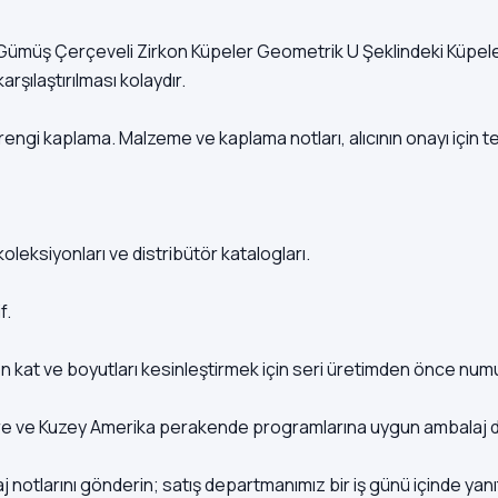
5 Gümüş Çerçeveli Zirkon Küpeler Geometrik U Şeklindeki Küpeler
şılaştırılması kolaydır.
ngi kaplama. Malzeme ve kaplama notları, alıcının onayı için tekl
koleksiyonları ve distribütör katalogları.
f.
on kat ve boyutları kesinleştirmek için seri üretimden önce numun
ltere ve Kuzey Amerika perakende programlarına uygun ambalaj d
aj notlarını gönderin; satış departmanımız bir iş günü içinde yanı