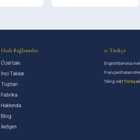
Hızlı Bağlantılar
21 Türkçe
Özel takı
English
Bahasa Ind
Français
Italiano
Ne
İnci Takılar
Tiếng Việt
Türkçe
Toptan
Fabrika
Hakkında
Blog
İletişim