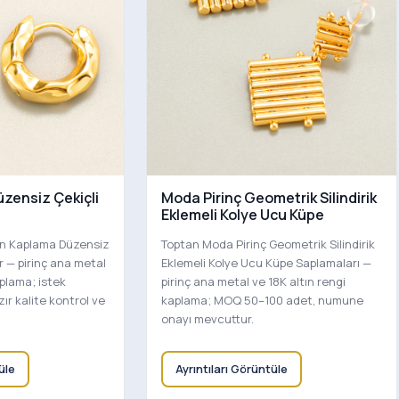
üzensiz Çekiçli
Moda Pirinç Geometrik Silindirik
Eklemeli Kolye Ucu Küpe
tın Kaplama Düzensiz
Toptan Moda Pirinç Geometrik Silindirik
r — pirinç ana metal
Eklemeli Kolye Ucu Küpe Saplamaları —
aplama; istek
pirinç ana metal ve 18K altın rengi
ır kalite kontrol ve
kaplama; MOQ 50–100 adet, numune
onayı mevcuttur.
üle
Ayrıntıları Görüntüle