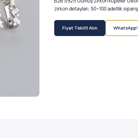
B2B S925 Gümüş Zirkon Küpeler Geom
zirkon detayları. 50–100 adetlik siparişl
Fiyat Teklifi Alın
WhatsApp'