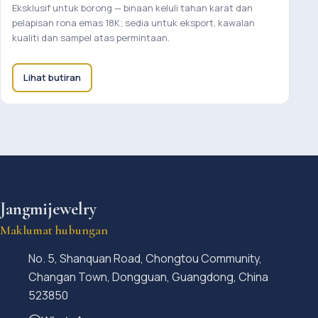
Eksklusif untuk borong — binaan keluli tahan karat dan
pelapisan rona emas 18K; sedia untuk eksport, kawalan
kualiti dan sampel atas permintaan.
Lihat butiran
Jangmijewelry
Maklumat hubungan
No. 5, Shanquan Road, Chongtou Community,
Changan Town, Dongguan, Guangdong, China
523850