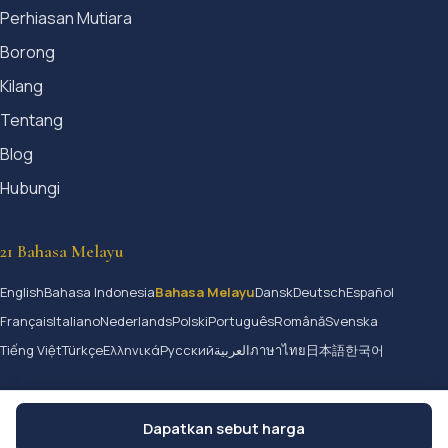
Perhiasan Mutiara
Borong
Kilang
Tentang
Blog
Hubungi
21 Bahasa Melayu
English
Bahasa Indonesia
Bahasa Melayu
Dansk
Deutsch
Español
Français
Italiano
Nederlands
Polski
Português
Română
Svenska
Tiếng Việt
Türkçe
Ελληνικά
Русский
العربية
ภาษาไทย
日本語
한국어
Dapatkan sebut harga
© 2026 Jangmijewelry