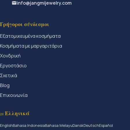
info@jangmijewelry.com
Γρήγοροι σύνδεσμοι
Εξατομικευμένα κοσμήματα
Κοσμήματα με μαργαριτάρια
Χονδρική
Εργοστάσιο
Σχετικά
Blog
Επικοινωνία
21 Ελληνικά
English
Bahasa Indonesia
Bahasa Melayu
Dansk
Deutsch
Español