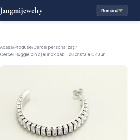
Jangmijewelry
Română
Acasă
/
Produse
/
Cercei personalizați
/
Cercei Huggie din oțel inoxidabil, cu cristale CZ aurii