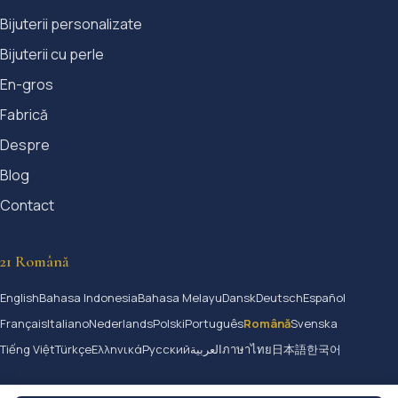
Bijuterii personalizate
Bijuterii cu perle
En-gros
Fabrică
Despre
Blog
Contact
21 Română
English
Bahasa Indonesia
Bahasa Melayu
Dansk
Deutsch
Español
Français
Italiano
Nederlands
Polski
Português
Română
Svenska
Tiếng Việt
Türkçe
Ελληνικά
Русский
العربية
ภาษาไทย
日本語
한국어