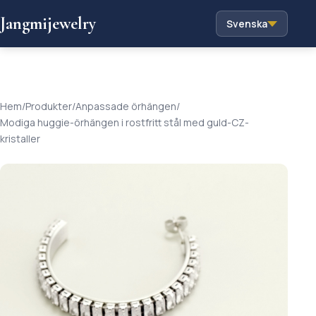
Jangmijewelry
Svenska
Hem
/
Produkter
/
Anpassade örhängen
/
Modiga huggie-örhängen i rostfritt stål med guld-CZ-
kristaller