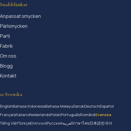
Snabblänkar
Anpassat smycken
Pärlsmycken
Parti
Fabrik
Om oss
Blogg
Kontakt
21 Svenska
English
Bahasa Indonesia
Bahasa Melayu
Dansk
Deutsch
Español
Français
Italiano
Nederlands
Polski
Português
Română
Svenska
Tiếng Việt
Türkçe
Ελληνικά
Русский
العربية
ภาษาไทย
日本語
한국어