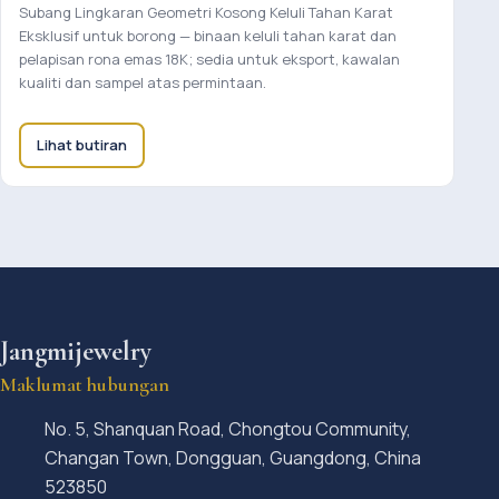
Subang Lingkaran Geometri Kosong Keluli Tahan Karat
Eksklusif untuk borong — binaan keluli tahan karat dan
pelapisan rona emas 18K; sedia untuk eksport, kawalan
kualiti dan sampel atas permintaan.
Lihat butiran
Jangmijewelry
Maklumat hubungan
No. 5, Shanquan Road, Chongtou Community,
Changan Town, Dongguan, Guangdong, China
523850