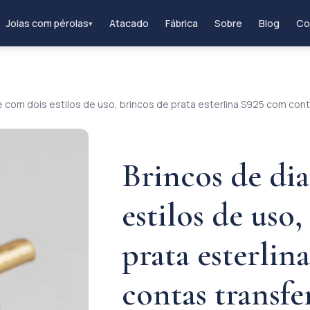
Joias com pérolas
Atacado
Fábrica
Sobre
Blog
Co
▾
 com dois estilos de uso, brincos de prata esterlina S925 com cont
Brincos de di
estilos de uso,
prata esterlin
contas transfe