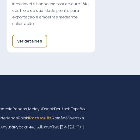
inoxidável e banho em tom de ouro 18K;
controle de qualidade pronto para
exportação e amostras mediante
solicitação.
Ver detalhes
onesia
Bahasa Melayu
Dansk
Deutsch
Español
derlands
Polski
Português
Română
Svenska
λληνικά
Русский
العربية
ภาษาไทย
日本語
한국어