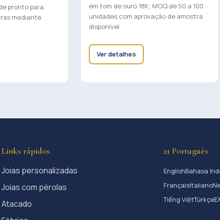
em tom de ouro 18K; MOQ de 50 a 100
de pronto para
unidades com aprovação de amostra
tras mediante
disponível.
Ver detalhes
Links rápidos
21 Português
Joias personalizadas
English
Bahasa Ind
Français
Italiano
Ne
Joias com pérolas
Tiếng Việt
Türkçe
Ε
Atacado