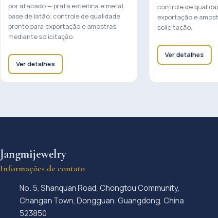
por atacado — prata esterlina e metal
controle de qualida
base de latão; controle de qualidade
exportação e amos
pronto para exportação e amostras
solicitação.
mediante solicitação.
Ver detalhes
Ver detalhes
Jangmijewelry
Informações de contato
No. 5, Shanquan Road, Chongtou Community,
Changan Town, Dongguan, Guangdong, China
523850