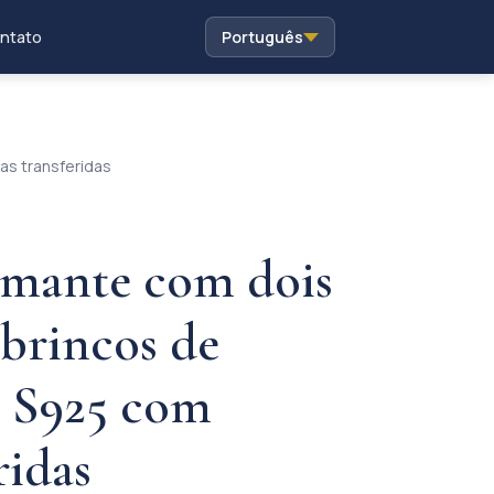
ntato
Português
as transferidas
amante com dois
 brincos de
a S925 com
ridas