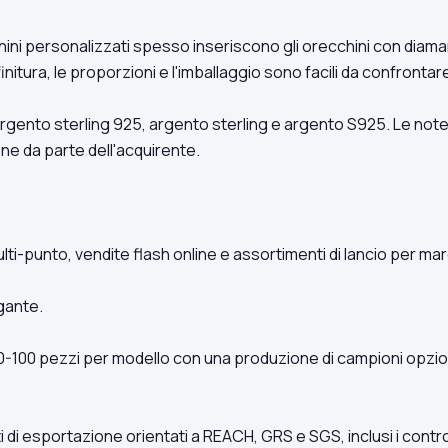
ni personalizzati spesso inseriscono gli orecchini con diamant
 finitura, le proporzioni e l'imballaggio sono facili da confronta
 argento sterling 925, argento sterling e argento S925. Le note
ne da parte dell'acquirente.
i-punto, vendite flash online e assortimenti di lancio per marc
egante.
 50-100 pezzi per modello con una produzione di campioni opzio
iti di esportazione orientati a REACH, GRS e SGS, inclusi i contro