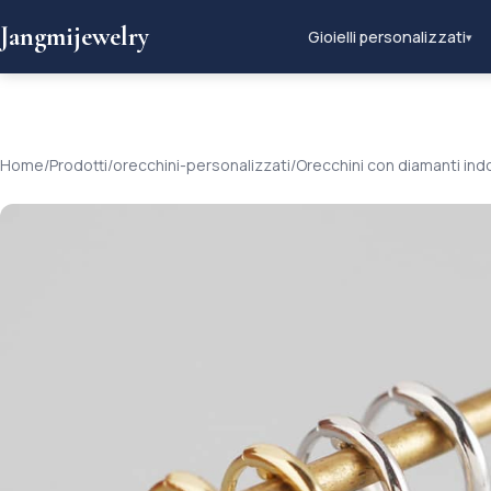
Jangmijewelry
Gioielli personalizzati
▾
Home
/
Prodotti
/
orecchini-personalizzati
/
Orecchini con diamanti indo