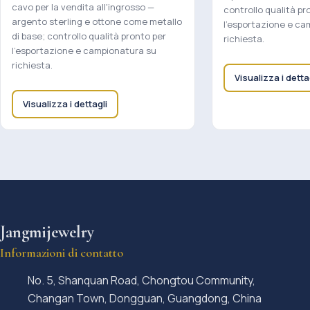
cavo per la vendita all'ingrosso —
controllo qualità pr
argento sterling e ottone come metallo
l'esportazione e ca
di base; controllo qualità pronto per
richiesta.
l'esportazione e campionatura su
richiesta.
Visualizza i detta
Visualizza i dettagli
Jangmijewelry
Informazioni di contatto
No. 5, Shanquan Road, Chongtou Community,
Changan Town, Dongguan, Guangdong, China