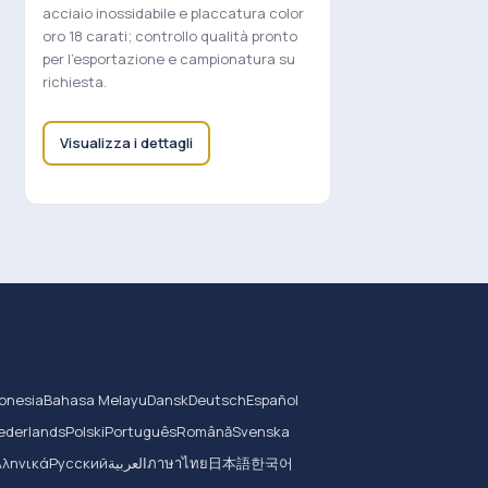
acciaio inossidabile e placcatura color
oro 18 carati; controllo qualità pronto
per l'esportazione e campionatura su
richiesta.
Visualizza i dettagli
onesia
Bahasa Melayu
Dansk
Deutsch
Español
ederlands
Polski
Português
Română
Svenska
λληνικά
Русский
العربية
ภาษาไทย
日本語
한국어