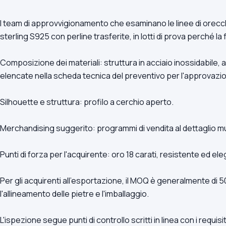
I team di approvvigionamento che esaminano le linee di orecchi
sterling S925 con perline trasferite, in lotti di prova perché la
Composizione dei materiali: struttura in acciaio inossidabile,
elencate nella scheda tecnica del preventivo per l'approvazio
Silhouette e struttura: profilo a cerchio aperto.
Merchandising suggerito: programmi di vendita al dettaglio mult
Punti di forza per l'acquirente: oro 18 carati, resistente ed el
Per gli acquirenti all'esportazione, il MOQ è generalmente di
l'allineamento delle pietre e l'imballaggio.
L'ispezione segue punti di controllo scritti in linea con i requis