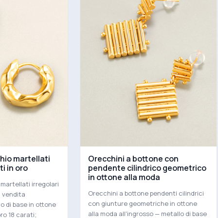
hio martellati
Orecchini a bottone con
ti in oro
pendente cilindrico geometrico
in ottone alla moda
martellati irregolari
Orecchini a bottone pendenti cilindrici
a vendita
con giunture geometriche in ottone
lo di base in ottone
alla moda all'ingrosso — metallo di base
ro 18 carati;