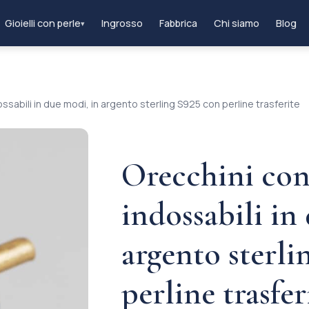
Gioielli con perle
Ingrosso
Fabbrica
Chi siamo
Blog
▾
ssabili in due modi, in argento sterling S925 con perline trasferite
Orecchini con
indossabili in
argento sterli
perline trasfer