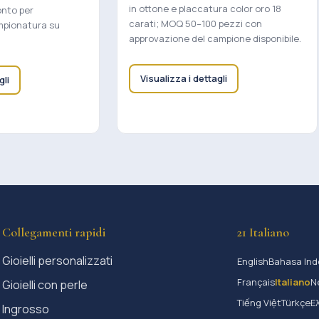
in ottone e placcatura color oro 18
onto per
carati; MOQ 50–100 pezzi con
mpionatura su
approvazione del campione disponibile.
Visualizza i dettagli
gli
Collegamenti rapidi
21 Italiano
Gioielli personalizzati
English
Bahasa Ind
Français
Italiano
N
Gioielli con perle
Tiếng Việt
Türkçe
Ε
Ingrosso