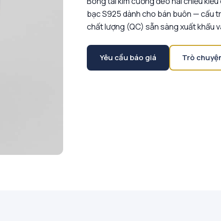
Bông tai kim cương đeo hai chiều kiể
bạc S925 dành cho bán buôn — cấu tr
chất lượng (QC) sẵn sàng xuất khẩu v
Yêu cầu báo giá
Trò chuyệ