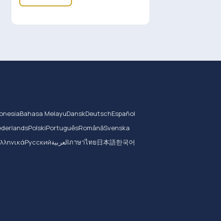
onesia
Bahasa Melayu
Dansk
Deutsch
Español
derlands
Polski
Português
Română
Svenska
Ελληνικά
Русский
العربية
ภาษาไทย
日本語
한국어