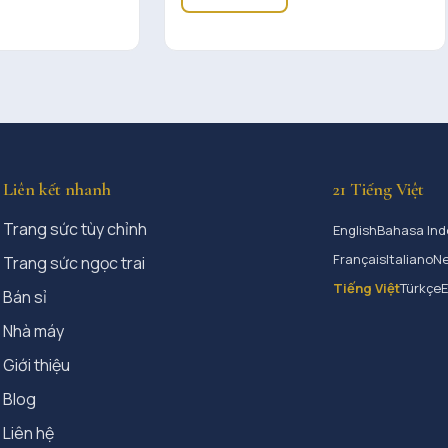
Liên kết nhanh
21 Tiếng Việt
Trang sức tùy chỉnh
English
Bahasa Ind
Français
Italiano
Ne
Trang sức ngọc trai
Tiếng Việt
Türkçe
Bán sỉ
Nhà máy
Giới thiệu
Blog
Liên hệ