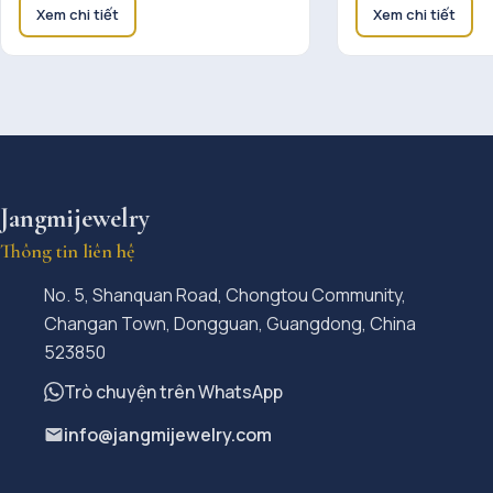
Xem chi tiết
Xem chi tiết
Jangmijewelry
Thông tin liên hệ
No. 5, Shanquan Road, Chongtou Community,
Changan Town, Dongguan, Guangdong, China
523850
Trò chuyện trên WhatsApp
info@jangmijewelry.com