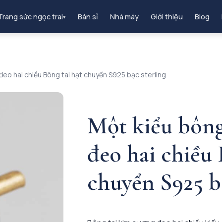
Trang sức ngọc trai
Bán sỉ
Nhà máy
Giới thiệu
Blog
▾
đeo hai chiều Bông tai hạt chuyển S925 bạc sterling
Một kiểu bông
đeo hai chiều 
chuyển S925 b