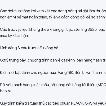
Các đội mua hàng khi xem xét các dòng bông tai đặt làm thườn
nghiệm vì bề mặt hoàn thiện, tỷ lệ và cách đóng gói dễ so sánh
Cấu trúc vật liệu: khung thép không gỉ, bạc sterling S925, bạc 
mua ký xác nhận.
Hình dáng & cấu trúc: kiểu vòng hở.
Gợi ý trưng bày: chương trình bán lẻ đa kênh, bán hàng flash t
Điểm nổi bật dành cho người mua: Vàng 18K, Bền bỉ và Thanh lị
Đối với khách hàng xuất khẩu, số lượng đặt hàng tối thiểu (MOQ
bao bì.
Quy trình kiểm tra tuân thủ các tiêu chuẩn REACH, GRS và yêu