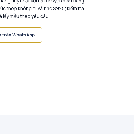
u dáng duy nhất với hạt chuyển màu bằng
úc thép không gỉ và bạc S925; kiểm tra
à lấy mẫu theo yêu cầu.
n trên WhatsApp