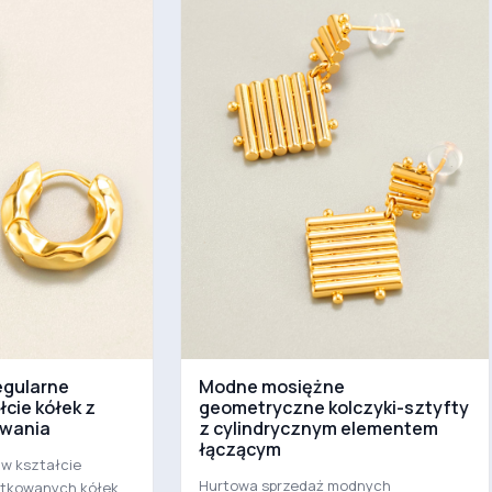
egularne
Modne mosiężne
łcie kółek z
geometryczne kolczyki-sztyfty
owania
z cylindrycznym elementem
łączącym
 w kształcie
Hurtowa sprzedaż modnych
otkowanych kółek