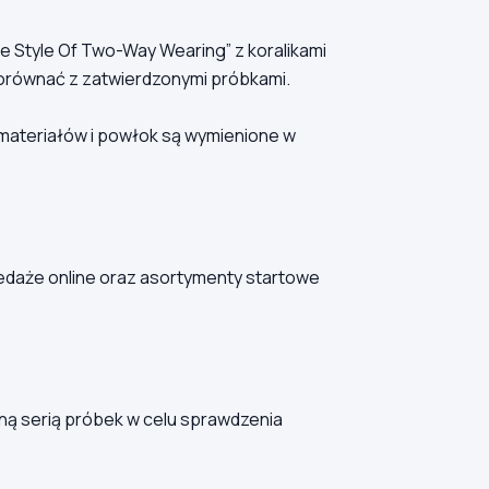
e Style Of Two-Way Wearing” z koralikami
orównać z zatwierdzonymi próbkami.
 materiałów i powłok są wymienione w
daże online oraz asortymenty startowe
ą serią próbek w celu sprawdzenia