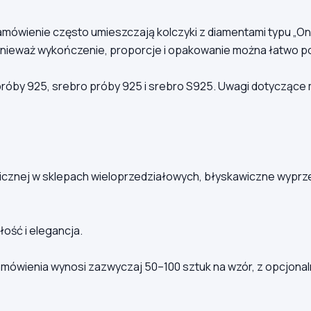
amówienie często umieszczają kolczyki z diamentami typu „On
onieważ wykończenie, proporcje i opakowanie można łatwo p
 próby 925, srebro próby 925 i srebro S925. Uwagi dotyczące
cznej w sklepach wieloprzedziałowych, błyskawiczne wyprze
ość i elegancja.
wienia wynosi zazwyczaj 50–100 sztuk na wzór, z opcjonaln