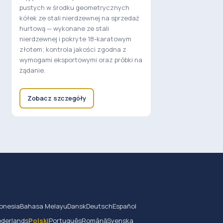
pustych w środku geometrycznych
kółek ze stali nierdzewnej na sprzedaż
hurtową — wykonane ze stali
nierdzewnej i pokryte 18-karatowym
złotem; kontrola jakości zgodna z
wymogami eksportowymi oraz próbki na
żądanie.
Zobacz szczegóły
onesia
Bahasa Melayu
Dansk
Deutsch
Español
derlands
Polski
Português
Română
Svenska