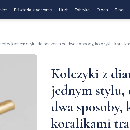
nie
Biżuteria z perłami
Hurt
Fabryka
O nas
Blog
▾
▾
ami w jednym stylu, do noszenia na dwa sposoby, kolczyki z koralik
Kolczyki z di
jednym stylu,
dwa sposoby, k
koralikami tr