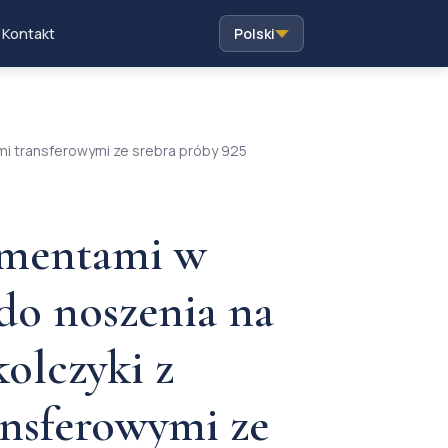
Kontakt
Polski
ami transferowymi ze srebra próby 925
amentami w
 do noszenia na
olczyki z
ansferowymi ze