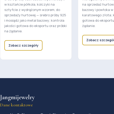
w kształcie półkola, kolczyki na
na sprzedaż hurtow
sztyfcie z wydrążonym wzorem, do
bazowy i powłoka w 
sprzedaży hurtowej — srebro próby 925
karatowego złota; k
i mosiądz jako metal bazowy; kontrola
gotowa do eksportu 
jakości gotowa do eksportu oraz próbki
żądanie.
na żądanie.
Zobacz szczegó
Zobacz szczegóły
Jangmijewelry
Dane kontaktowe