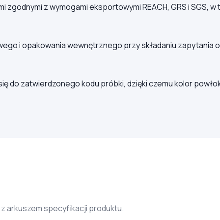
nymi zgodnymi z wymogami eksportowymi REACH, GRS i SGS, w
ego i opakowania wewnętrznego przy składaniu zapytania o ce
 do zatwierdzonego kodu próbki, dzięki czemu kolor powłok
 z arkuszem specyfikacji produktu.