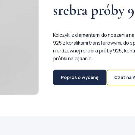
srebra próby 9
Kolczyki z diamentami do noszenia n
925 z koralikami transferowymi, do s
nierdzewnej i srebra próby 925; kont
próbki na żądanie.
Poproś o wycenę
Czat na 