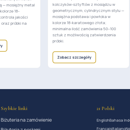
kolczyków-sztyftów z mosiądzu w
ą — mosiężny metal
geometrycznym, cylindrycznym stylu —
kolorze 18-
mosiężna podstawa i powłoka w
ontrola jakości
kolorze 18-karatowego złota;
oraz próbki na
minimalna ilość zamówienia 50–100
sztuk z możliwością zatwierdzenia
próbki.
ły
Zobacz szczegóły
Szybkie linki
21 Polski
Biżuteria na zamówienie
English
Bahasa Ind
Français
Italiano
Ne
Biżuteria z perłami