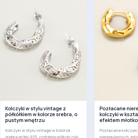
Kolczyki w stylu vintage z
Pozłacane nier
półkółkiem w kolorze srebra, o
kolczyki w kszta
pustym wnętrzu
efektem młotk
Kolczyki w stylu vintage w kolorze
Pozłacane kolczyki
srebra próby 925, ozdobne półkolczyki
nieregularnych, mł