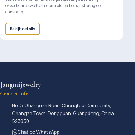
exportklare kwaliteitscontrole en bemonstering op
aanvraag.
Bekijk details
Jangmijewelry
Contact Info
No. 5, Shanquan Road, Chongtou Community,
Changan Town, Dongguan, Guangdong, China
523850
Chat op WhatsApp