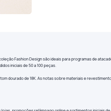
coleção Fashion Design são ideais para programas de atacad
dos iniciais de 50 a 100 peças.
om dourado de 18K. As notas sobre materiais e revestimento 
lojas, promoções relâmpago online e sortimentos iniciais de