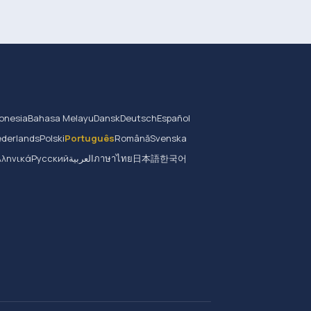
onesia
Bahasa Melayu
Dansk
Deutsch
Español
derlands
Polski
Português
Română
Svenska
λληνικά
Русский
العربية
ภาษาไทย
日本語
한국어