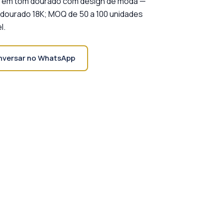
os em tom dourado com design de moda —
dourado 18K; MOQ de 50 a 100 unidades
l.
versar no WhatsApp