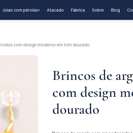
Joias com pérolas
Atacado
Fábrica
Sobre
Blog
Co
▾
torcidos com design moderno em tom dourado
Brincos de arg
com design m
dourado