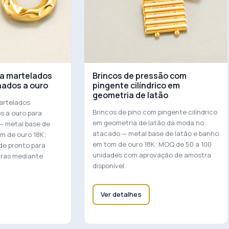
la martelados
Brincos de pressão com
hados a ouro
pingente cilíndrico em
geometria de latão
artelados
Brincos de pino com pingente cilíndrico
s a ouro para
em geometria de latão da moda no
— metal base de
atacado — metal base de latão e banho
m de ouro 18K;
em tom de ouro 18K; MOQ de 50 a 100
de pronto para
unidades com aprovação de amostra
tras mediante
disponível.
Ver detalhes