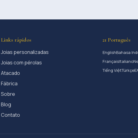
Links rápidos
21 Português
Joias personalizadas
English
Bahasa Ind
Français
Italiano
Ne
Joias com pérolas
Tiếng Việt
Türkçe
Ε
Atacado
Fábrica
Sobre
Blog
Contato