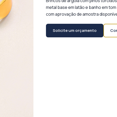
Brincos de argola com pinos torcid
metal base em latão e banho em tom 
com aprovação de amostra disponíve
Solicite um orçamento
Con