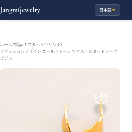
Jangmijewelry
日本語
ホーム
/
製品
/
カスタムイヤリング
/
ファッションデザイン ゴールドトーン ツイストスタッドフープ
ピアス