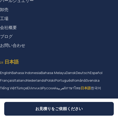
パールジュエリー
卸売
工場
会社概要
ブログ
お問い合わせ
21 日本語
English
Bahasa Indonesia
Bahasa Melayu
Dansk
Deutsch
Español
Français
Italiano
Nederlands
Polski
Português
Română
Svenska
Tiếng Việt
Türkçe
Ελληνικά
Русский
العربية
ภาษาไทย
日本語
한국어
お見積りをご依頼ください
© 2026 Jangmijewelry