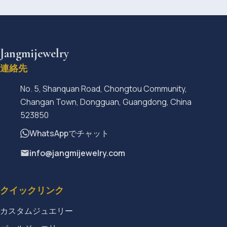
Jangmijewelry
連絡先
No. 5, Shanquan Road, Chongtou Community,
Changan Town, Dongguan, Guangdong, China
523850
WhatsAppでチャット
info@jangmijewelry.com
クイックリンク
カスタムジュエリー