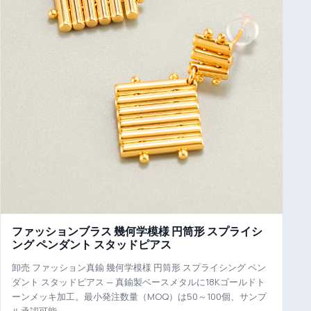
ファッションブラス 幾何学模様 円筒形 スプライシ
ング ペンダント スタッドピアス
卸売 ファッション真鍮 幾何学模様 円筒形 スプライシング ペン
ダント スタッドピアス — 真鍮製ベースメタルに18Kゴールドト
ーンメッキ加工。最小発注数量（MOQ）は50～100個、サンプ
ル承認可能。