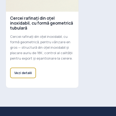
Cercei rafinați din oțel
inoxidabil, cu formă geometrică
tubulară
Cercei rafinați din oțel inoxidabil, cu
formă geometrică, pentru vânzare en
gros — structură din oțel inoxidabil și
placare auriu de 18K; control al calității
pentru export și eșantionare la cerere.
Vezi detalii