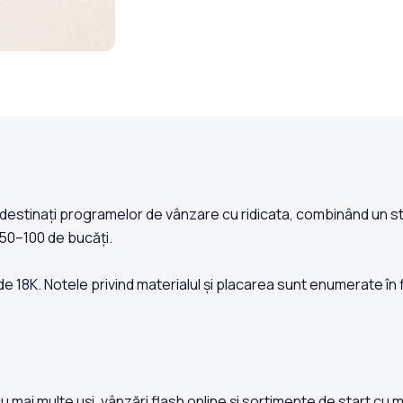
 destinați programelor de vânzare cu ridicata, combinând un sti
 50–100 de bucăți.
e 18K. Notele privind materialul și placarea sunt enumerate în 
ai multe uși, vânzări flash online și sortimente de start cu 