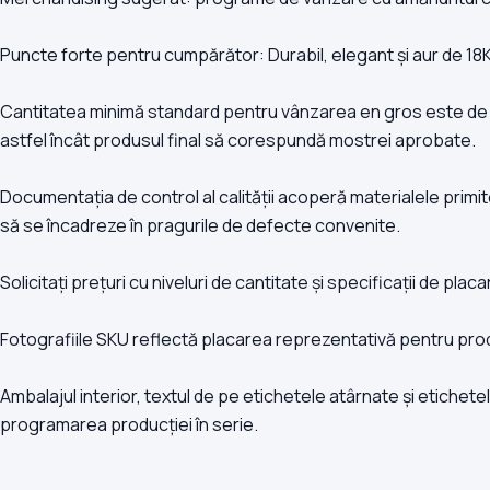
Puncte forte pentru cumpărător: Durabil, elegant și aur de 18K
Cantitatea minimă standard pentru vânzarea en gros este de 50
astfel încât produsul final să corespundă mostrei aprobate.
Documentația de control al calității acoperă materialele primit
să se încadreze în pragurile de defecte convenite.
Solicitați prețuri cu niveluri de cantitate și specificații de p
Fotografiile SKU reflectă placarea reprezentativă pentru produc
Ambalajul interior, textul de pe etichetele atârnate și etichetele
programarea producției în serie.