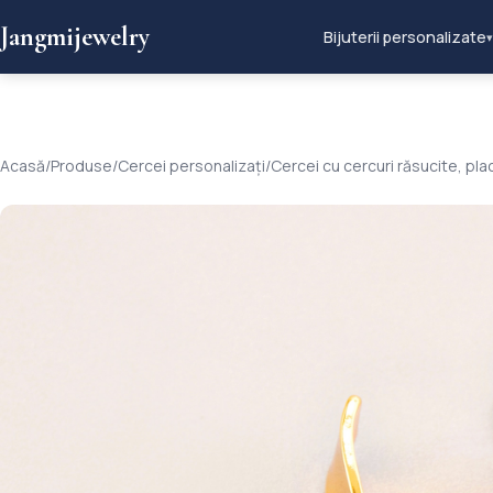
Jangmijewelry
Bijuterii personalizate
▾
Acasă
/
Produse
/
Cercei personalizați
/
Cercei cu cercuri răsucite, pl