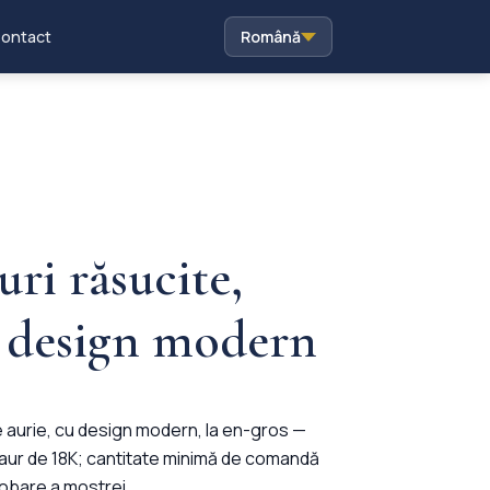
ontact
Română
uri răsucite,
, design modern
e aurie, cu design modern, la en-gros —
 aur de 18K; cantitate minimă de comandă
robare a mostrei.