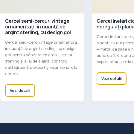
Cercei semi-cercuri vintage
Cercei inelari ci
ornamentați, în nuanță de
neregulați placa
argint sterling, cu design gol
Cercei inelari ne-re
Cercei semi-cerc vintage ornamentați,
placati cu aur pent
în nuanță de argint sterling, cu design
— metal de baza din
gol, pentru vânzare en gros — argint
aurie de 18K; control
sterling și aliaj de alamă; controlul
export si mostre la 
calității pentru export și eșantionare la
cerere.
Vezi detalii
Vezi detalii