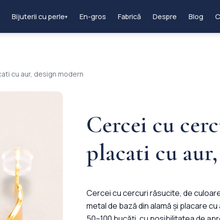
Bijuterii cu perle
En-gros
Fabrică
Despre
Blog
C
▾
acati cu aur, design modern
Cercei cu cerc
placati cu aur
Cercei cu cercuri răsucite, de culoar
metal de bază din alamă și placare cu
50–100 bucăți, cu posibilitatea de ap