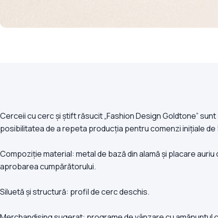
Cerceii cu cerc și știft răsucit „Fashion Design Goldtone” sunt
posibilitatea de a repeta producția pentru comenzi inițiale de
Compoziție material: metal de bază din alamă și placare auriu d
aprobarea cumpărătorului.
Siluetă și structură: profil de cerc deschis.
Merchandising sugerat: programe de vânzare cu amănuntul cu m