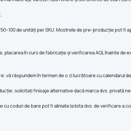
.
–100 de unități per SKU. Mostrele de pre-producție pot fi apr
e, placarea în curs de fabricație și verificarea AQL înainte de
lacare; vă răspundem în termen de o zi lucrătoare cu calendarul 
ție; solicitați finisaje alternative dacă marca dvs. privată nec
 cu coduri de bare pot fi aliniate la lista dvs. de verificare a c