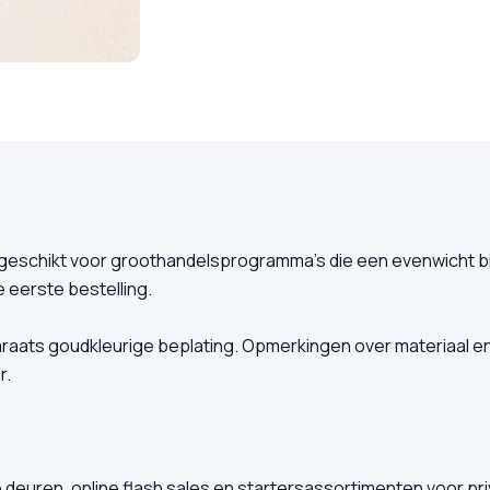
 geschikt voor groothandelsprogramma’s die een evenwicht bi
e eerste bestelling.
raats goudkleurige beplating. Opmerkingen over materiaal en
r.
uren, online flash sales en startersassortimenten voor priv