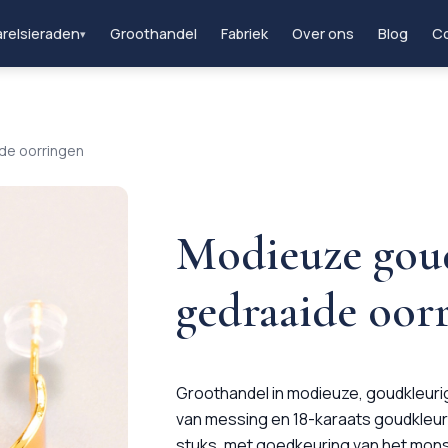
relsieraden
Groothandel
Fabriek
Over ons
Blog
Co
▾
de oorringen
Modieuze gou
gedraaide oor
Groothandel in modieuze, goudkleuri
van messing en 18-karaats goudkleur
stuks, met goedkeuring van het mons