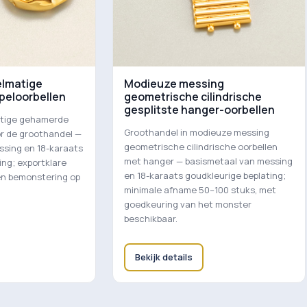
elmatige
Modieuze messing
eloorbellen
geometrische cilindrische
gesplitste hanger-oorbellen
atige gehamerde
Groothandel in modieuze messing
or de groothandel —
geometrische cilindrische oorbellen
ssing en 18-karaats
met hanger — basismetaal van messing
ing; exportklare
en 18-karaats goudkleurige beplating;
en bemonstering op
minimale afname 50–100 stuks, met
goedkeuring van het monster
beschikbaar.
Bekijk details