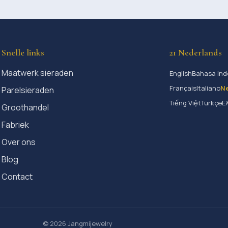
Snelle links
21 Nederlands
Maatwerk sieraden
English
Bahasa Ind
Français
Italiano
N
Parelsieraden
Tiếng Việt
Türkçe
Ε
Groothandel
Fabriek
Over ons
Blog
Contact
© 2026 Jangmijewelry