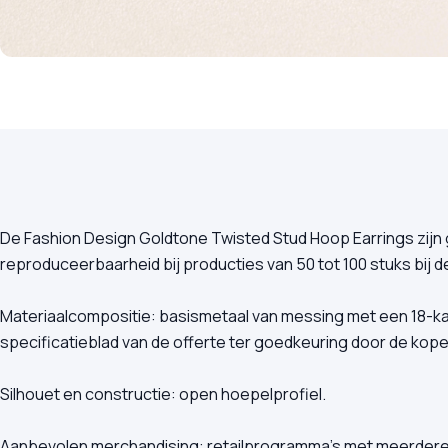
De Fashion Design Goldtone Twisted Stud Hoop Earrings zijn
reproduceerbaarheid bij producties van 50 tot 100 stuks bij d
Materiaalcompositie: basismetaal van messing met een 18-ka
specificatieblad van de offerte ter goedkeuring door de kope
Silhouet en constructie: open hoepelprofiel.
Aanbevolen merchandising: retailprogramma's met meerdere de