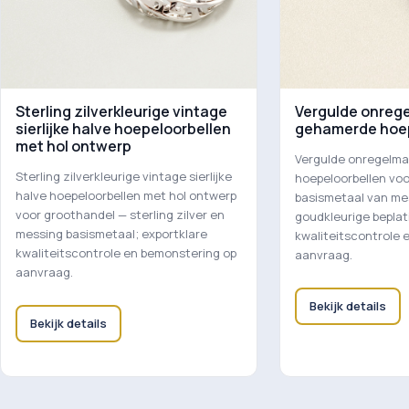
Sterling zilverkleurige vintage
Vergulde onreg
sierlijke halve hoepeloorbellen
gehamerde hoep
met hol ontwerp
Vergulde onregelm
Sterling zilverkleurige vintage sierlijke
hoepeloorbellen vo
halve hoepeloorbellen met hol ontwerp
basismetaal van me
voor groothandel — sterling zilver en
goudkleurige beplat
messing basismetaal; exportklare
kwaliteitscontrole 
kwaliteitscontrole en bemonstering op
aanvraag.
aanvraag.
Bekijk details
Bekijk details