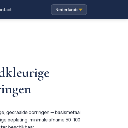
ntact
Nederlands
dkleurige
ringen
ge, gedraaide oorringen — basismetaal
ige beplating; minimale afname 50–100
ter beschikbaar.