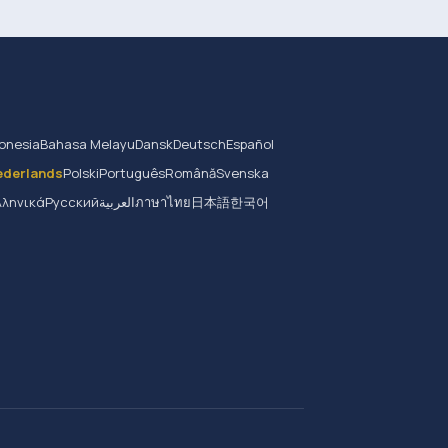
onesia
Bahasa Melayu
Dansk
Deutsch
Español
ederlands
Polski
Português
Română
Svenska
λληνικά
Русский
العربية
ภาษาไทย
日本語
한국어