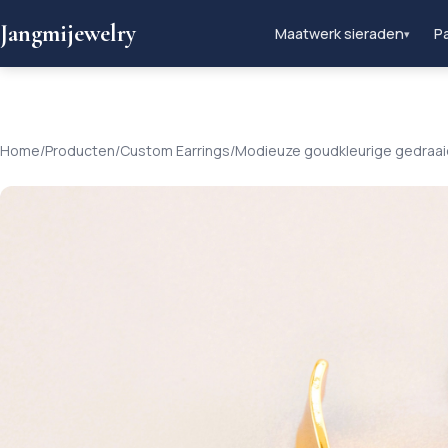
Jangmijewelry
Maatwerk sieraden
Pa
▾
Home
/
Producten
/
Custom Earrings
/
Modieuze goudkleurige gedraai