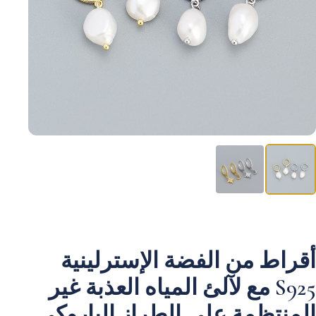
أقراط من الفضة الإسترلينية
S925 مع لآلئ المياه العذبة غير
المنتظمة على الطراز الباروكي