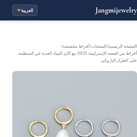
Jangmijewelry
العربية
الصفحة الرئيسية
/
المنتجات
/
أقراط مخصصة
/
أقراط من الفضة الإسترلينية S925 مع لآلئ المياه العذبة غير المنتظمة
على الطراز الباروكي