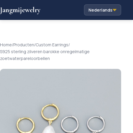
Jangmijewelry
Nederlands
Home
/
Producten
/
Custom Earrings
/
S925 sterling zilveren barokke onregelmatige
zoetwaterpareloorbellen