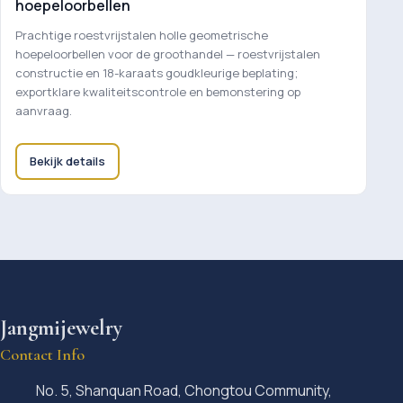
hoepeloorbellen
Prachtige roestvrijstalen holle geometrische
hoepeloorbellen voor de groothandel — roestvrijstalen
constructie en 18-karaats goudkleurige beplating;
exportklare kwaliteitscontrole en bemonstering op
aanvraag.
Bekijk details
Jangmijewelry
Contact Info
No. 5, Shanquan Road, Chongtou Community,