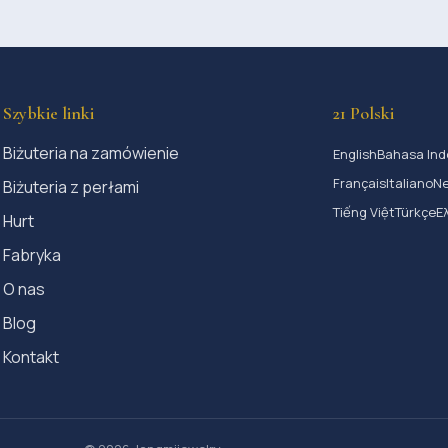
Szybkie linki
21 Polski
Biżuteria na zamówienie
English
Bahasa Ind
Français
Italiano
Ne
Biżuteria z perłami
Tiếng Việt
Türkçe
Ε
Hurt
Fabryka
O nas
Blog
Kontakt