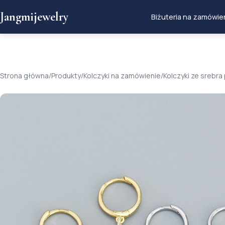
Jangmijewelry
Biżuteria na zamówie
Strona główna
/
Produkty
/
Kolczyki na zamówienie
/
Kolczyki ze srebr