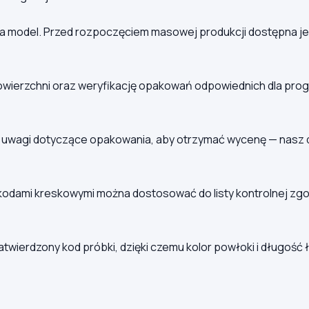
a model. Przed rozpoczęciem masowej produkcji dostępna jes
owierzchni oraz weryfikację opakowań odpowiednich dla prog
a i uwagi dotyczące opakowania, aby otrzymać wycenę — nasz
 kodami kreskowymi można dostosować do listy kontrolnej z
ierdzony kod próbki, dzięki czemu kolor powłoki i długość