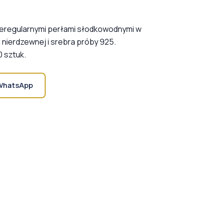
nieregularnymi perłami słodkowodnymi w
i nierdzewnej i srebra próby 925.
 sztuk.
WhatsApp