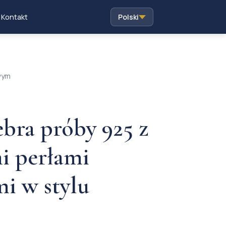
Kontakt
Polski
owym
ebra próby 925 z
i perłami
i w stylu