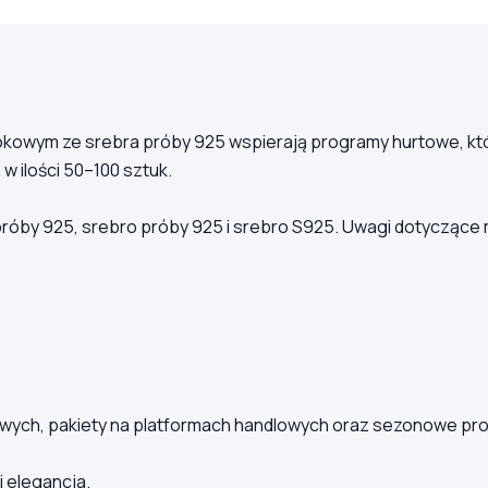
rokowym ze srebra próby 925 wspierają programy hurtowe, któ
 ilości 50–100 sztuk.
 próby 925, srebro próby 925 i srebro S925. Uwagi dotyczące
ych, pakiety na platformach handlowych oraz sezonowe prom
i elegancja.