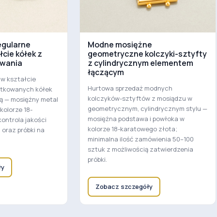
egularne
Modne mosiężne
łcie kółek z
geometryczne kolczyki-sztyfty
owania
z cylindrycznym elementem
łączącym
 w kształcie
Hurtowa sprzedaż modnych
otkowanych kółek
kolczyków-sztyftów z mosiądzu w
ą — mosiężny metal
geometrycznym, cylindrycznym stylu —
kolorze 18-
mosiężna podstawa i powłoka w
ontrola jakości
kolorze 18-karatowego złota;
oraz próbki na
minimalna ilość zamówienia 50–100
sztuk z możliwością zatwierdzenia
próbki.
ły
Zobacz szczegóły