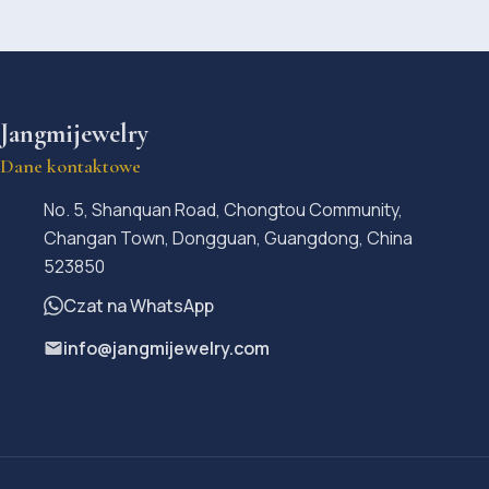
Jangmijewelry
Dane kontaktowe
No. 5, Shanquan Road, Chongtou Community,
Changan Town, Dongguan, Guangdong, China
523850
Czat na WhatsApp
info@jangmijewelry.com