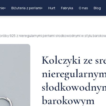
nie
Biżuteria z perłami
Hurt
Fabryka
O nas
Blog
▾
▾
a próby 925 z nieregularnymi perłami słodkowodnymi w stylu barok
Kolczyki ze sr
nieregularnym
słodkowodnym
barokowym