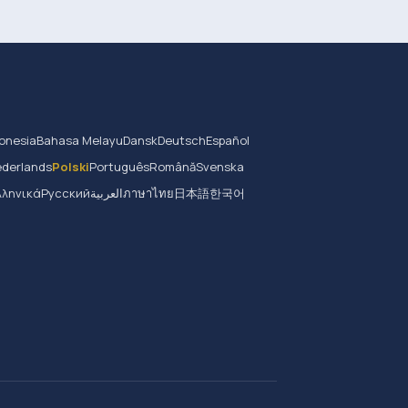
onesia
Bahasa Melayu
Dansk
Deutsch
Español
derlands
Polski
Português
Română
Svenska
λληνικά
Русский
العربية
ภาษาไทย
日本語
한국어