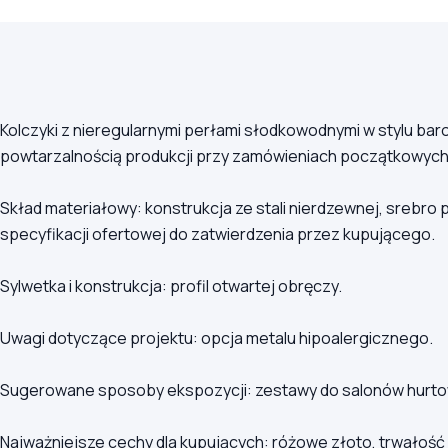
Kolczyki z nieregularnymi perłami słodkowodnymi w stylu ba
powtarzalnością produkcji przy zamówieniach początkowych w
Skład materiałowy: konstrukcja ze stali nierdzewnej, srebro
specyfikacji ofertowej do zatwierdzenia przez kupującego.
Sylwetka i konstrukcja: profil otwartej obręczy.
Uwagi dotyczące projektu: opcja metalu hipoalergicznego.
Sugerowane sposoby ekspozycji: zestawy do salonów hurtow
Najważniejsze cechy dla kupujących: różowe złoto, trwałość 