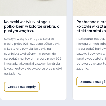
Kolczyki w stylu vintage z
Pozłacane nier
półkółkiem w kolorze srebra, o
kolczyki w kszta
pustym wnętrzu
efektem młotk
Kolczyki w stylu vintage w kolorze
Pozłacane kolczyki
srebra próby 925, ozdobne półkolczyki
nieregularnych, mł
w kształcie półkola, kolczyki na
na sprzedaż hurtow
sztyfcie z wydrążonym wzorem, do
bazowy i powłoka w 
sprzedaży hurtowej — srebro próby 925
karatowego złota; k
i mosiądz jako metal bazowy; kontrola
gotowa do eksportu 
jakości gotowa do eksportu oraz próbki
żądanie.
na żądanie.
Zobacz szczegó
Zobacz szczegóły