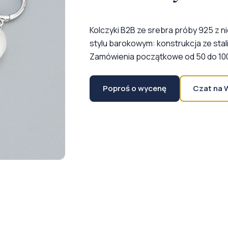
Kolczyki B2B ze srebra próby 925 z 
stylu barokowym: konstrukcja ze stal
Zamówienia początkowe od 50 do 100
Poproś o wycenę
Czat na 