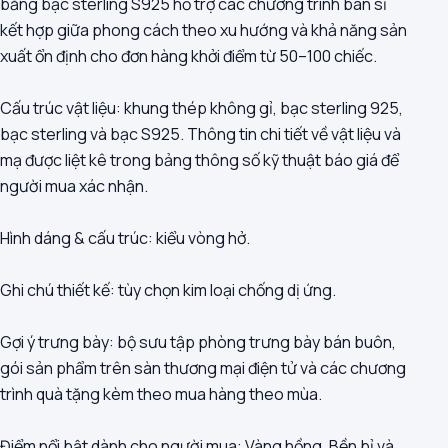
bằng bạc sterling S925 hỗ trợ các chương trình bán sỉ
kết hợp giữa phong cách theo xu hướng và khả năng sản
xuất ổn định cho đơn hàng khởi điểm từ 50–100 chiếc.
Cấu trúc vật liệu: khung thép không gỉ, bạc sterling 925,
bạc sterling và bạc S925. Thông tin chi tiết về vật liệu và
mạ được liệt kê trong bảng thông số kỹ thuật báo giá để
người mua xác nhận.
Hình dáng & cấu trúc: kiểu vòng hở.
Ghi chú thiết kế: tùy chọn kim loại chống dị ứng.
Gợi ý trưng bày: bộ sưu tập phòng trưng bày bán buôn,
gói sản phẩm trên sàn thương mại điện tử và các chương
trình quà tặng kèm theo mua hàng theo mùa.
Điểm nổi bật dành cho người mua: Vàng hồng, Bền bỉ và