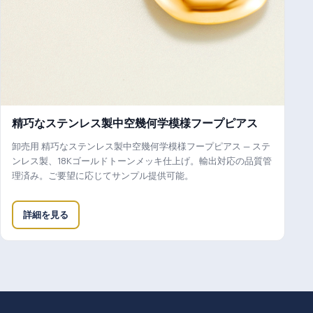
精巧なステンレス製中空幾何学模様フープピアス
卸売用 精巧なステンレス製中空幾何学模様フープピアス — ステ
ンレス製、18Kゴールドトーンメッキ仕上げ。輸出対応の品質管
理済み。ご要望に応じてサンプル提供可能。
詳細を見る