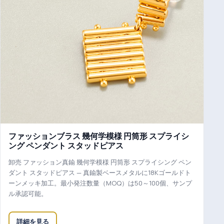
ファッションブラス 幾何学模様 円筒形 スプライシ
ング ペンダント スタッドピアス
卸売 ファッション真鍮 幾何学模様 円筒形 スプライシング ペン
ダント スタッドピアス — 真鍮製ベースメタルに18Kゴールドト
ーンメッキ加工。最小発注数量（MOQ）は50～100個、サンプ
ル承認可能。
詳細を見る