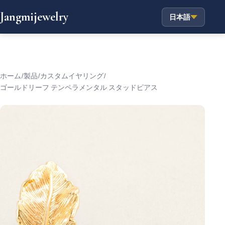
Jangmijewelry
日本語
ホーム
/
製品
/
カスタムイヤリング
/
ゴールドリーフ テンペラメンタル スタッドピアス