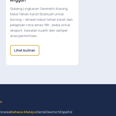
Anggun
Subang Lingkaran Geometri Kosong
Keluli Tahan Karat Eksklusif untuk
borong — binaan keluli tahan karat dan
pelapisan rona emas 18K; sedia untuk
eksport, kawalan kualiti dan sampel
atas permintaan.
Lihat butiran
yu
onesia
Bahasa Melayu
Dansk
Deutsch
Español