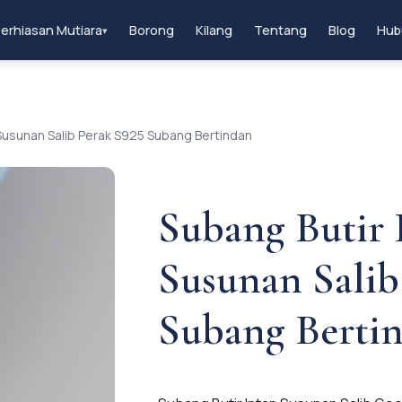
erhiasan Mutiara
Borong
Kilang
Tentang
Blog
Hub
▾
Susunan Salib Perak S925 Subang Bertindan
Subang Butir 
Susunan Salib
Subang Berti