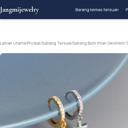
Jangmijewelry
Barang kemas tersuai
P
▾
Laman Utama
/
Produk
/
Subang Tersuai
/
Subang Butir Intan Geometri 