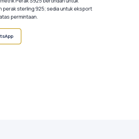
ometrik Perak S925 bertindan untuk
n perak sterling 925; sedia untuk eksport
 atas permintaan.
tsApp