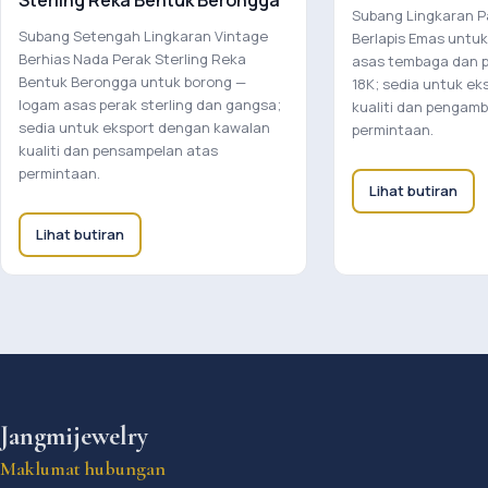
Sterling Reka Bentuk Berongga
Subang Lingkaran Pa
Subang Setengah Lingkaran Vintage
Berlapis Emas untu
Berhias Nada Perak Sterling Reka
asas tembaga dan p
Bentuk Berongga untuk borong —
18K; sedia untuk ek
logam asas perak sterling dan gangsa;
kualiti dan pengamb
sedia untuk eksport dengan kawalan
permintaan.
kualiti dan pensampelan atas
permintaan.
Lihat butiran
Lihat butiran
Jangmijewelry
Maklumat hubungan