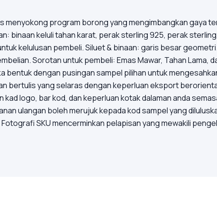
lapis menyokong program borong yang mengimbangkan gaya te
binaan keluli tahan karat, perak sterling 925, perak sterlin
untuk kelulusan pembeli. Siluet & binaan: garis besar geometr
mbelian. Sorotan untuk pembeli: Emas Mawar, Tahan Lama, dan
a bentuk dengan pusingan sampel pilihan untuk mengesahkan 
an bertulis yang selaras dengan keperluan eksport berorien
n kad logo, bar kod, dan keperluan kotak dalaman anda sem
anan ulangan boleh merujuk kepada kod sampel yang dilulusk
 Fotografi SKU mencerminkan pelapisan yang mewakili pengelua