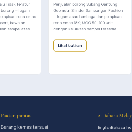
lu Tidak Teratur
Penjualan borong Subang Gantung
k borong — logam
Geometri Silinder Sambungan Fashion
elapisan rona emas
— logam asas tembaga dan pelapisan
sport, kawalan
rona emas 18K; MOQ 50–100 unit
ilan sampel atas
dengan kelulusan sampel tersedia.
Lihat butiran
Pautan pantas
21 Bahasa Mela
Barang kemas tersuai
English
Bahasa Ind