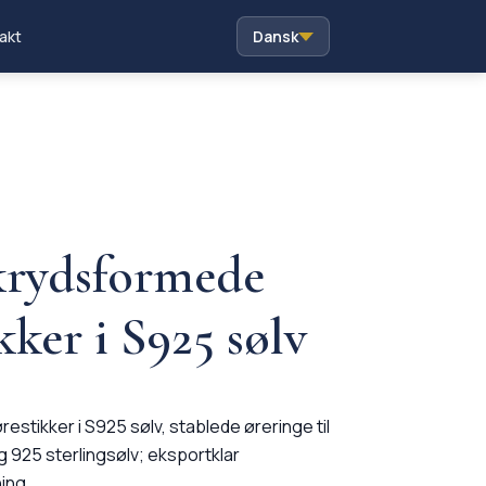
akt
Dansk
krydsformede
ker i S925 sølv
tikker i S925 sølv, stablede øreringe til
og 925 sterlingsølv; eksportklar
ing.