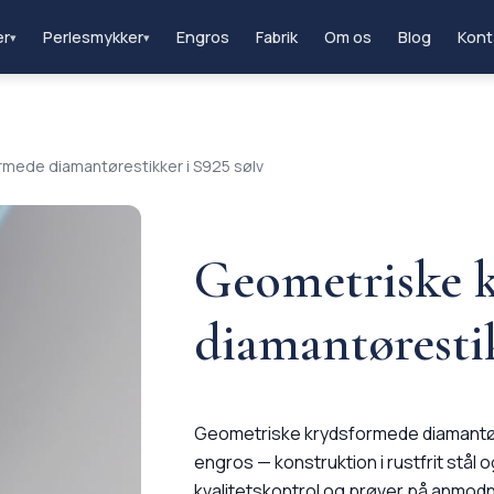
er
Perlesmykker
Engros
Fabrik
Om os
Blog
Kont
▾
▾
mede diamantørestikker i S925 sølv
Geometriske 
diamantørestik
Geometriske krydsformede diamantøres
engros — konstruktion i rustfrit stål 
kvalitetskontrol og prøver på anmodn