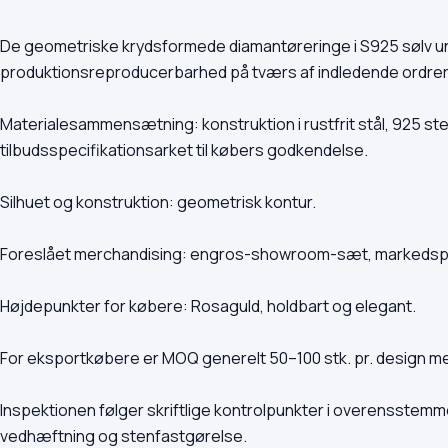
De geometriske krydsformede diamantøreringe i S925 sølv u
produktionsreproducerbarhed på tværs af indledende ordrer 
Materialesammensætning: konstruktion i rustfrit stål, 925 ste
tilbudsspecifikationsarket til købers godkendelse.
Silhuet og konstruktion: geometrisk kontur.
Foreslået merchandising: engros-showroom-sæt, markeds
Højdepunkter for købere: Rosaguld, holdbart og elegant.
For eksportkøbere er MOQ generelt 50–100 stk. pr. design me
Inspektionen følger skriftlige kontrolpunkter i overensste
vedhæftning og stenfastgørelse.