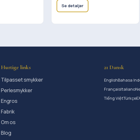
Se detaljer
Hurtige links
21 Dansk
Tilpasset smykker
English
Bahasa Ind
Français
Italiano
Ne
Perlesmykker
Tiếng Việt
Türkçe
Ε
Engros
Fabrik
Om os
Blog