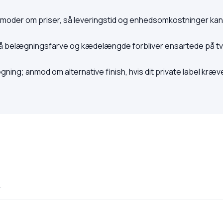
 anmoder om priser, så leveringstid og enhedsomkostninger kan
så belægningsfarve og kædelængde forbliver ensartede på t
ng; anmod om alternative finish, hvis dit private label kræv
.