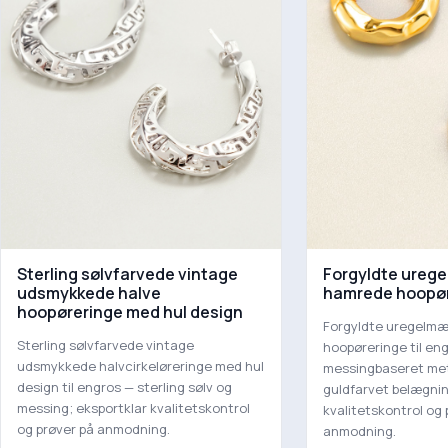
Sterling sølvfarvede vintage
Forgyldte ureg
udsmykkede halve
hamrede hoopø
hoopøreringe med hul design
Forgyldte uregelm
Sterling sølvfarvede vintage
hoopøreringe til en
udsmykkede halvcirkeløreringe med hul
messingbaseret met
design til engros — sterling sølv og
guldfarvet belægnin
messing; eksportklar kvalitetskontrol
kvalitetskontrol og 
og prøver på anmodning.
anmodning.