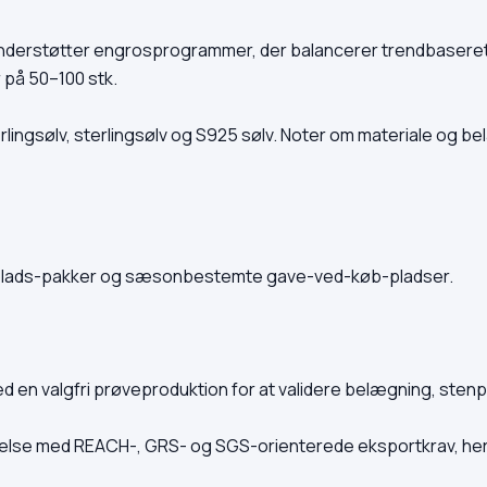
nderstøtter engrosprogrammer, der balancerer trendbaseret
på 50–100 stk.
rlingsølv, sterlingsølv og S925 sølv. Noter om materiale og b
plads-pakker og sæsonbestemte gave-ved-køb-pladser.
d en valgfri prøveproduktion for at validere belægning, sten
mmelse med REACH-, GRS- og SGS-orienterede eksportkrav, he