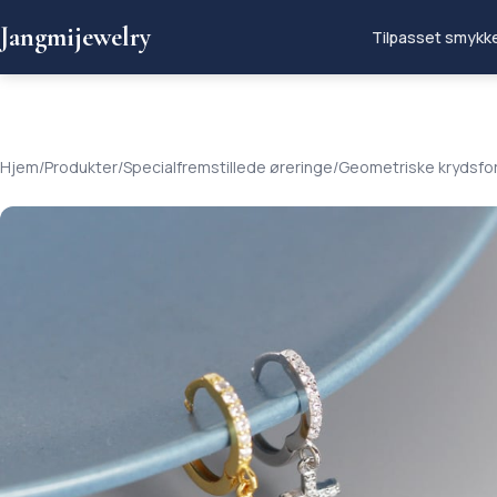
Jangmijewelry
Tilpasset smykk
Hjem
/
Produkter
/
Specialfremstillede øreringe
/
Geometriske krydsfor