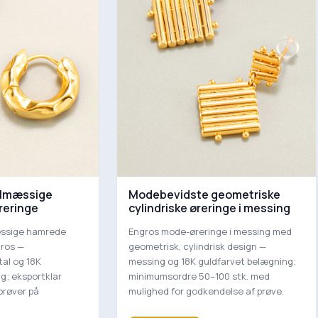
elmæssige
Modebevidste geometriske
reringe
cylindriske øreringe i messing
æssige hamrede
Engros mode-øreringe i messing med
gros —
geometrisk, cylindrisk design —
al og 18K
messing og 18K guldfarvet belægning;
g; eksportklar
minimumsordre 50–100 stk. med
prøver på
mulighed for godkendelse af prøve.