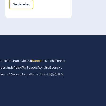
Se detaljer
onesia
Bahasa Melayu
Dansk
Deutsch
Español
derlands
Polski
Português
Română
Svenska
λληνικά
Русский
العربية
ภาษาไทย
日本語
한국어