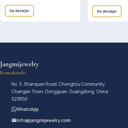
Se detaljer
Se detaljer
Jangmijewelry
Kontaktinfo
No. 5, Shanquan Road, Chongtou Community,
Changan Town, Dongguan, Guangdong, China
523850
WhatsApp
info@jangmijewelry.com