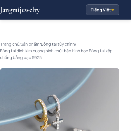
Jangmijewelry
Tiếng Việt
Trang chủ
/
Sản phẩm
/
Bông tai tùy chỉnh
/
Bông tai đính kim cương hình chữ thập hình học Bông tai xếp
chồng bằng bạc S925