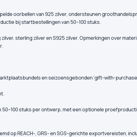
elde oorbellen van 925 zilver, ondersteunen groothandelsp
uctie bij startbestellingen van 50–100 stuks.
 zilver, sterling zilver en S925 zilver. Opmerkingen over mate
r.
ktplaatsbundels en seizoensgebonden 'gift-with-purchase'
t.
0–100 stuks per ontwerp, met een optionele proefproductie o
estemd op REACH-, GRS- en SGS-gerichte exportvereisten, incl