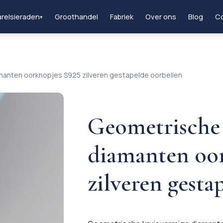
relsieraden
Groothandel
Fabriek
Over ons
Blog
Co
▾
manten oorknopjes S925 zilveren gestapelde oorbellen
Geometrische
diamanten oo
zilveren gesta