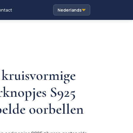
ntact
Nederlands
 kruisvormige
rknopjes S925
pelde oorbellen