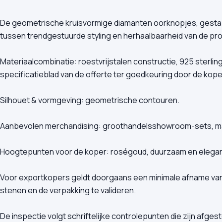
De geometrische kruisvormige diamanten oorknopjes, gestap
tussen trendgestuurde styling en herhaalbaarheid van de prod
Materiaalcombinatie: roestvrijstalen constructie, 925 sterling
specificatieblad van de offerte ter goedkeuring door de kope
Silhouet & vormgeving: geometrische contouren.
Aanbevolen merchandising: groothandelsshowroom-sets, mar
Hoogtepunten voor de koper: roségoud, duurzaam en elegan
Voor exportkopers geldt doorgaans een minimale afname van 5
stenen en de verpakking te valideren.
De inspectie volgt schriftelijke controlepunten die zijn afg