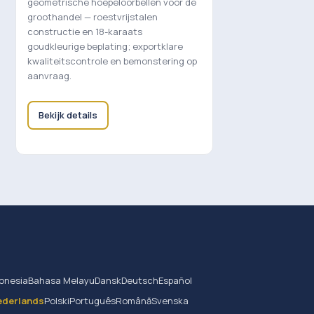
geometrische hoepeloorbellen voor de
groothandel — roestvrijstalen
constructie en 18-karaats
goudkleurige beplating; exportklare
kwaliteitscontrole en bemonstering op
aanvraag.
Bekijk details
onesia
Bahasa Melayu
Dansk
Deutsch
Español
ederlands
Polski
Português
Română
Svenska