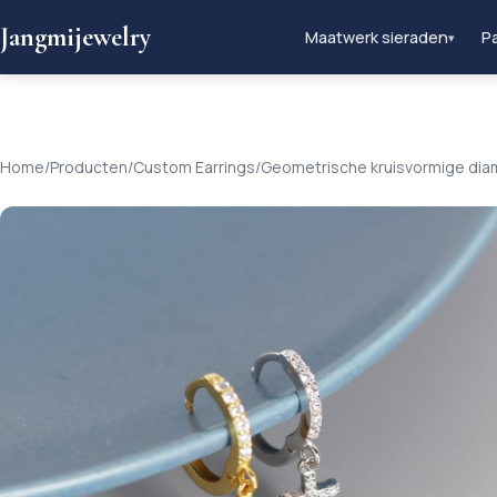
Jangmijewelry
Maatwerk sieraden
Pa
▾
Home
/
Producten
/
Custom Earrings
/
Geometrische kruisvormige dia