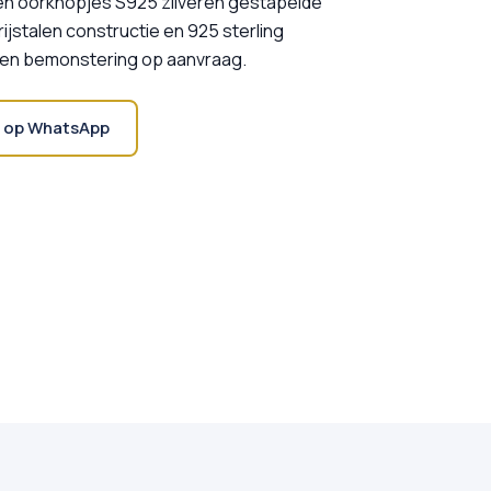
n oorknopjes S925 zilveren gestapelde
ijstalen constructie en 925 sterling
le en bemonstering op aanvraag.
 op WhatsApp