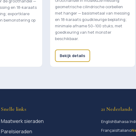
Groothandel in modieuze messing
or de groothandel —
geometrische cilindrische oorbellen
ssing en 18-karaats
met hanger — basismetaal van messing
ing; exportklare
en 18-karaats goudkleurige beplating;
en bemonstering op
minimale afname 50–100 stuks, met
goedkeuring van het monster
beschikbaar.
Bekijk details
Snelle links
21 Nederlands
Maatwerk sieraden
English
Bahasa Ind
Français
Italiano
N
Parelsieraden