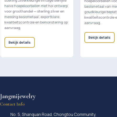
Sterling zilverkleurige vintage sierlijke
hoepeloorbellen vo
halve hoepeloorbellen met hol ontwerp
basismetaal van me
voor groothandel — sterling zilver en
goudkleurige beplat
messing basismetaal; exportklare
kwaliteitscontrole 
kwaliteitscontrole en bemonstering op
aanvraag.
aanvraag.
Bekijk details
Bekijk details
Jangmijewelry
Contact Info
No. 5, Shanquan Road, Chongtou Community,