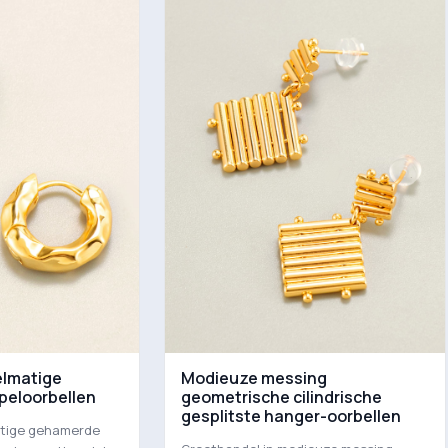
elmatige
Modieuze messing
eloorbellen
geometrische cilindrische
gesplitste hanger-oorbellen
atige gehamerde