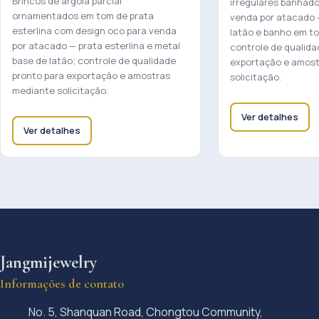
Brincos de argola parcial
irregulares banhado
ornamentados em tom de prata
venda por atacado 
esterlina com design oco para venda
latão e banho em to
por atacado — prata esterlina e metal
controle de qualida
base de latão; controle de qualidade
exportação e amos
pronto para exportação e amostras
solicitação.
mediante solicitação.
Ver detalhes
Ver detalhes
Jangmijewelry
Informações de contato
No. 5, Shanquan Road, Chongtou Community,