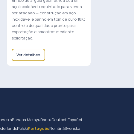
Brinco de argola geométrica oca em
aço inoxidável requintado para venda
por atacado — construção em aço
inoxidável e banho em tom de ouro 18K;
controle de qualidade pronto para
exportação e amostras mediante
solicitação.
Ver detalhes
onesia
Bahasa Melayu
Dansk
Deutsch
Español
derlands
Polski
Português
Română
Svenska