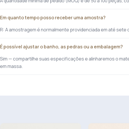
A quantidade mínima de pedido (MOQ) é de 50 a 100 peças, co
Em quanto tempo posso receber uma amostra?
R: A amostragem é normalmente providenciada em até sete 
É possível ajustar o banho, as pedras ou a embalagem?
Sim — compartilhe suas especificações e alinharemos o mat
em massa.