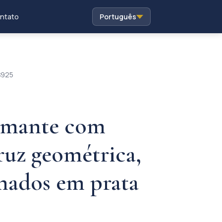
ntato
Português
S925
iamante com
ruz geométrica,
hados em prata