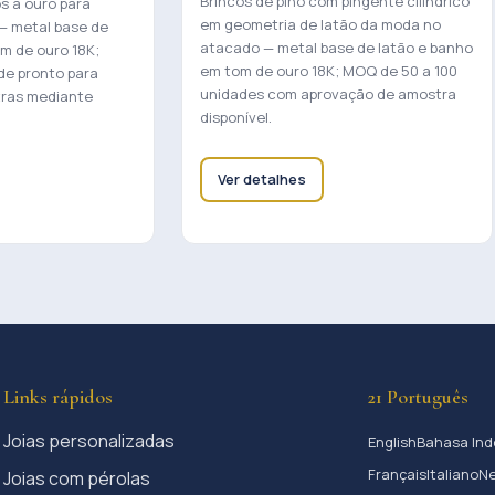
Brincos de pino com pingente cilíndrico
s a ouro para
em geometria de latão da moda no
— metal base de
atacado — metal base de latão e banho
m de ouro 18K;
em tom de ouro 18K; MOQ de 50 a 100
de pronto para
unidades com aprovação de amostra
tras mediante
disponível.
Ver detalhes
Links rápidos
21 Português
Joias personalizadas
English
Bahasa Ind
Français
Italiano
Ne
Joias com pérolas