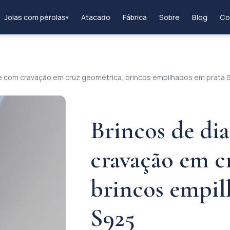
Joias com pérolas
Atacado
Fábrica
Sobre
Blog
Co
▾
e com cravação em cruz geométrica, brincos empilhados em prata 
Brincos de d
cravação em c
brincos empil
S925