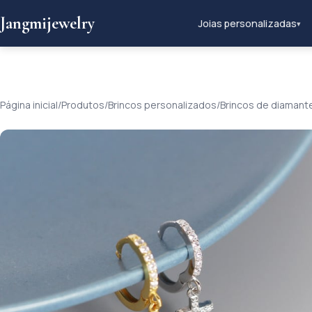
Jangmijewelry
Joias personalizadas
▾
Página inicial
/
Produtos
/
Brincos personalizados
/
Brincos de diamant