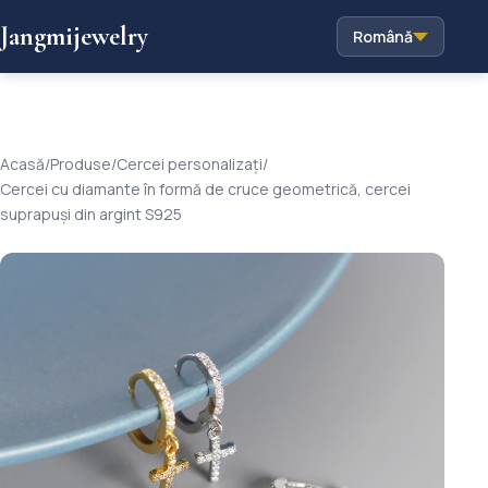
Jangmijewelry
Română
Acasă
/
Produse
/
Cercei personalizați
/
Cercei cu diamante în formă de cruce geometrică, cercei
suprapuși din argint S925