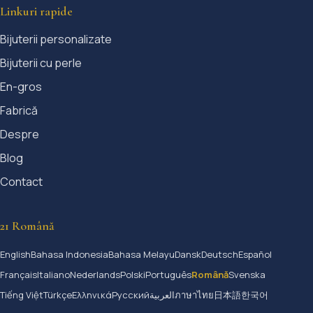
Linkuri rapide
Bijuterii personalizate
Bijuterii cu perle
En-gros
Fabrică
Despre
Blog
Contact
21 Română
English
Bahasa Indonesia
Bahasa Melayu
Dansk
Deutsch
Español
Français
Italiano
Nederlands
Polski
Português
Română
Svenska
Tiếng Việt
Türkçe
Ελληνικά
Русский
العربية
ภาษาไทย
日本語
한국어