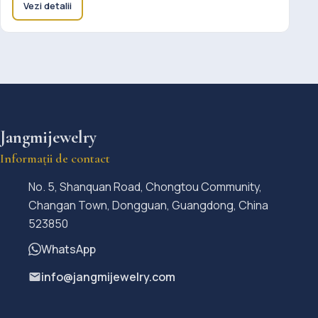
Vezi detalii
Jangmijewelry
Informații de contact
No. 5, Shanquan Road, Chongtou Community,
Changan Town, Dongguan, Guangdong, China
523850
WhatsApp
info@jangmijewelry.com