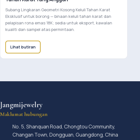
Subang Lingkaran Geometri Kosong Keluli Tahan Karat
Eksklusif untuk borong — binaan keluli tahan karat dan
pelapisan rona emas 18K; sedia untuk eksport, kawalan
kualiti dan sampel atas permintaan.
Lihat butiran
Jangmijewelry
Maklumat hubungan
No. 5, Shanquan Road, Chongtou Community,
Changan Town, Dongguan, Guangdong, China