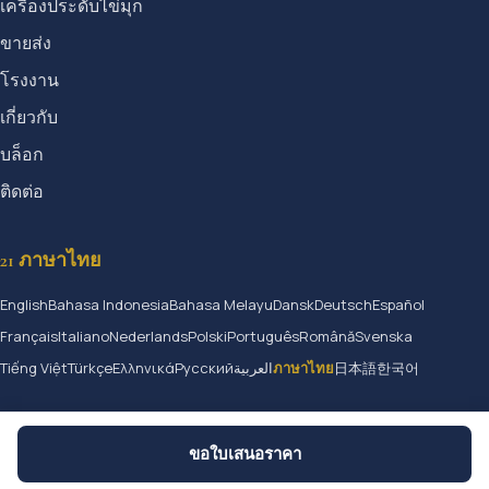
เครื่องประดับไข่มุก
ขายส่ง
โรงงาน
เกี่ยวกับ
บล็อก
ติดต่อ
21 ภาษาไทย
English
Bahasa Indonesia
Bahasa Melayu
Dansk
Deutsch
Español
Français
Italiano
Nederlands
Polski
Português
Română
Svenska
Tiếng Việt
Türkçe
Ελληνικά
Русский
العربية
ภาษาไทย
日本語
한국어
ขอใบเสนอราคา
© 2026 Jangmijewelry