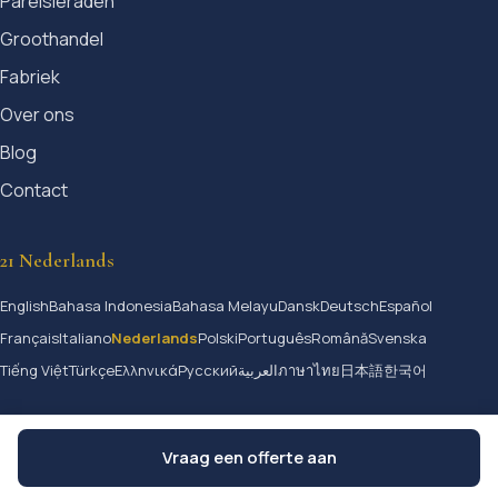
Parelsieraden
Groothandel
Fabriek
Over ons
Blog
Contact
21 Nederlands
English
Bahasa Indonesia
Bahasa Melayu
Dansk
Deutsch
Español
Français
Italiano
Nederlands
Polski
Português
Română
Svenska
Tiếng Việt
Türkçe
Ελληνικά
Русский
العربية
ภาษาไทย
日本語
한국어
Vraag een offerte aan
© 2026 Jangmijewelry