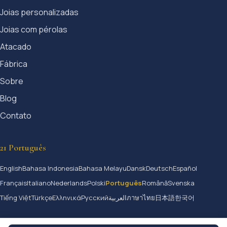
Joias personalizadas
Joias com pérolas
Atacado
Fábrica
Sobre
Blog
Contato
21 Português
English
Bahasa Indonesia
Bahasa Melayu
Dansk
Deutsch
Español
Français
Italiano
Nederlands
Polski
Português
Română
Svenska
Tiếng Việt
Türkçe
Ελληνικά
Русский
العربية
ภาษาไทย
日本語
한국어