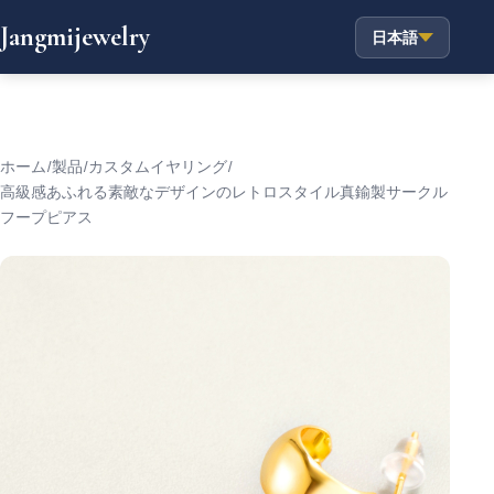
Jangmijewelry
日本語
ホーム
/
製品
/
カスタムイヤリング
/
高級感あふれる素敵なデザインのレトロスタイル真鍮製サークル
フープピアス