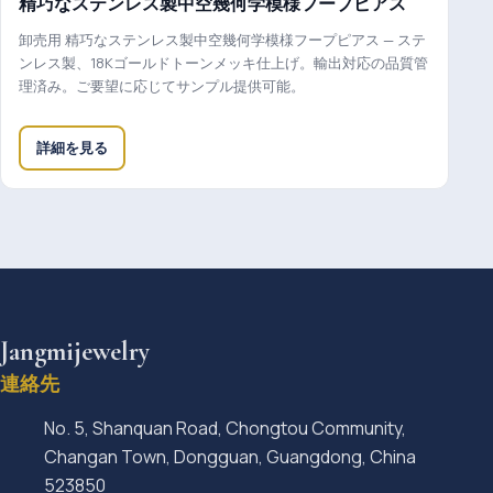
精巧なステンレス製中空幾何学模様フープピアス
卸売用 精巧なステンレス製中空幾何学模様フープピアス — ステ
ンレス製、18Kゴールドトーンメッキ仕上げ。輸出対応の品質管
理済み。ご要望に応じてサンプル提供可能。
詳細を見る
Jangmijewelry
連絡先
No. 5, Shanquan Road, Chongtou Community,
Changan Town, Dongguan, Guangdong, China
523850