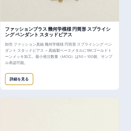
ファッションブラス 幾何学模様 円筒形 スプライシ
ング ペンダント スタッドピアス
卸売 ファッション真鍮 幾何学模様 円筒形 スプライシング ペン
ダント スタッドピアス — 真鍮製ベースメタルに18Kゴールドト
ーンメッキ加工。最小発注数量（MOQ）は50～100個、サンプ
ル承認可能。
詳細を見る