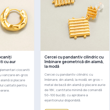
ocaniți
Cercei cu pandantiv cilindric cu
ti cu aur
îmbinare geometrică din alamă,
la modă
glementari ciocaniti
Cercei cu pandantiv cilindric cu
ru vanzare en-gros
îmbinare, din alamă, la modă, en gros —
 alamă si placare
metal de bază din alamă și placare aurie
ul calitatii pentru
de 18K; cantitate minimă de comandă
cerere.
50–100 bucăți, cu aprobare a
eșantionului disponibilă.