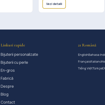
Vezi detalii
Linkuri rapide
21 Română
Bijuterii personalizate
English
Bahasa Ind
Français
Italiano
Ne
Bijuterii cu perle
Tiếng Việt
Türkçe
Ε
En-gros
Fabrică
Despre
Blog
Contact