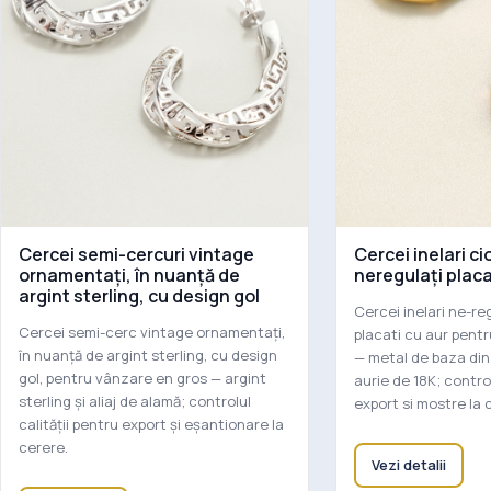
Cercei semi-cercuri vintage
Cercei inelari ci
ornamentați, în nuanță de
neregulați placa
argint sterling, cu design gol
Cercei inelari ne-re
Cercei semi-cerc vintage ornamentați,
placati cu aur pent
în nuanță de argint sterling, cu design
— metal de baza din
gol, pentru vânzare en gros — argint
aurie de 18K; control
sterling și aliaj de alamă; controlul
export si mostre la 
calității pentru export și eșantionare la
cerere.
Vezi detalii