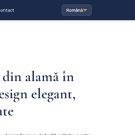
ontact
Română
 din alamă în
design elegant,
ate