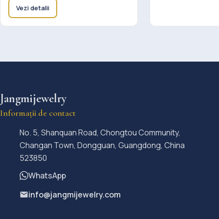
Vezi detalii
Jangmijewelry
Informații de contact
No. 5, Shanquan Road, Chongtou Community,
Changan Town, Dongguan, Guangdong, China
523850
WhatsApp
info@jangmijewelry.com