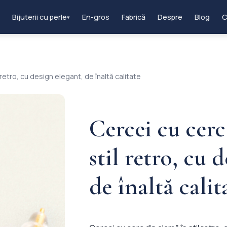
Bijuterii cu perle
En-gros
Fabrică
Despre
Blog
C
▾
 retro, cu design elegant, de înaltă calitate
Cercei cu cerc
stil retro, cu 
de înaltă calit