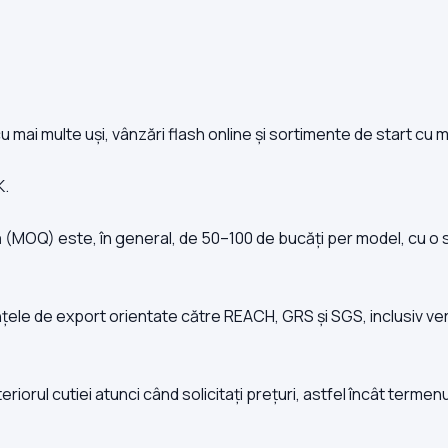
ai multe uși, vânzări flash online și sortimente de start cu 
K.
(MOQ) este, în general, de 50–100 de bucăți per model, cu o 
ele de export orientate către REACH, GRS și SGS, inclusiv verific
riorul cutiei atunci când solicitați prețuri, astfel încât termenul