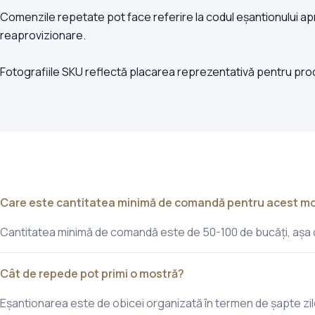
Comenzile repetate pot face referire la codul eșantionului apro
reaprovizionare.
Fotografiile SKU reflectă placarea reprezentativă pentru produc
Care este cantitatea minimă de comandă pentru acest m
Cantitatea minimă de comandă este de 50-100 de bucăți, așa cu
Cât de repede pot primi o mostră?
Eșantionarea este de obicei organizată în termen de șapte zil