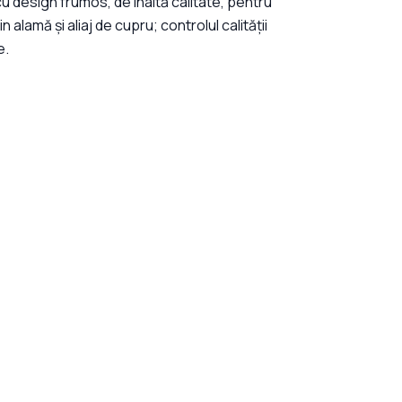
 cu design frumos, de înaltă calitate, pentru
alamă și aliaj de cupru; controlul calității
e.