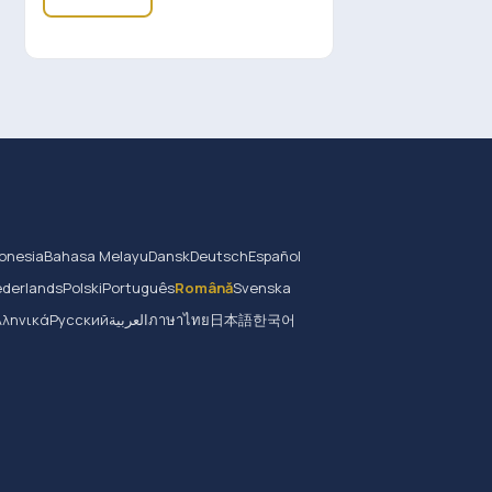
onesia
Bahasa Melayu
Dansk
Deutsch
Español
derlands
Polski
Português
Română
Svenska
λληνικά
Русский
العربية
ภาษาไทย
日本語
한국어