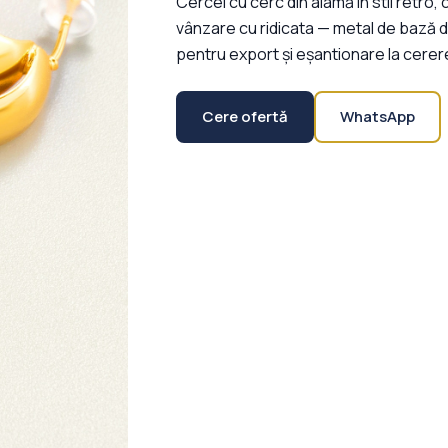
Cercei cu cerc din alamă în stil retro,
vânzare cu ridicata — metal de bază din 
pentru export și eșantionare la cerer
Cere ofertă
WhatsApp