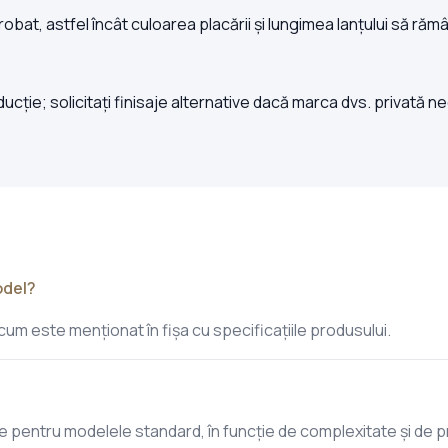
bat, astfel încât culoarea placării și lungimea lanțului să răm
ție; solicitați finisaje alternative dacă marca dvs. privată nec
odel?
m este menționat în fișa cu specificațiile produsului.
e pentru modelele standard, în funcție de complexitate și de 