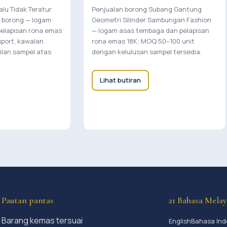
lu Tidak Teratur
Penjualan borong Subang Gantung
k borong — logam
Geometri Silinder Sambungan Fashion
elapisan rona emas
— logam asas tembaga dan pelapisan
sport, kawalan
rona emas 18K; MOQ 50–100 unit
ilan sampel atas
dengan kelulusan sampel tersedia.
Lihat butiran
Pautan pantas
21 Bahasa Mela
Barang kemas tersuai
English
Bahasa Ind