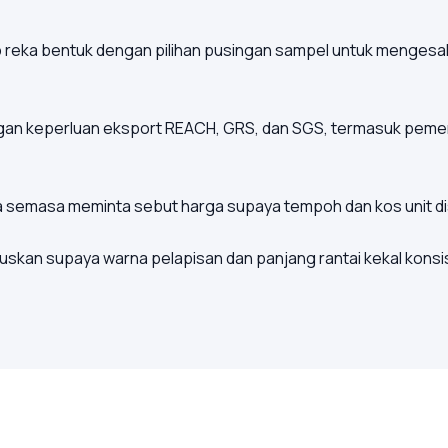
p reka bentuk dengan pilihan pusingan sampel untuk mengesah
engan keperluan eksport REACH, GRS, dan SGS, termasuk peme
da semasa meminta sebut harga supaya tempoh dan kos unit d
uskan supaya warna pelapisan dan panjang rantai kekal kons