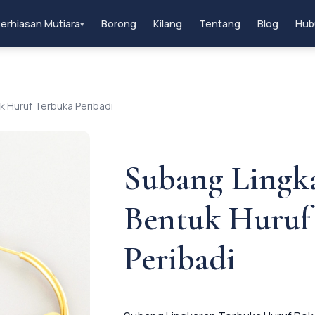
erhiasan Mutiara
Borong
Kilang
Tentang
Blog
Hub
▾
k Huruf Terbuka Peribadi
Subang Lingk
Bentuk Huruf
Peribadi