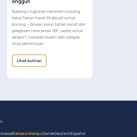
Anggun
Subang Lingkaran Geometri Kosong
Keluli Tahan Karat Eksklusif untuk
borong — binaan keluli tahan karat dan
pelapisan rona emas 18K; sedia untuk
eksport, kawalan kualiti dan sampel
atas permintaan.
Lihat butiran
yu
onesia
Bahasa Melayu
Dansk
Deutsch
Español