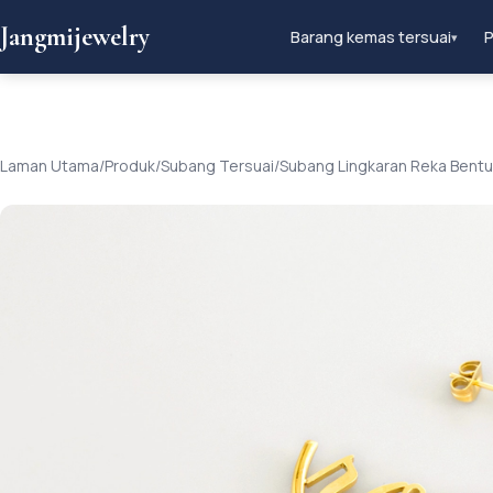
Jangmijewelry
Barang kemas tersuai
P
▾
Laman Utama
/
Produk
/
Subang Tersuai
/
Subang Lingkaran Reka Bentu