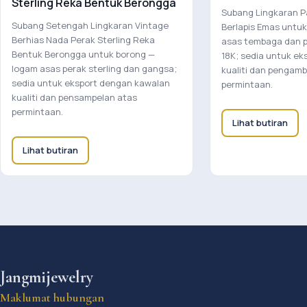
Sterling Reka Bentuk Berongga
Subang Lingkaran Pa
Subang Setengah Lingkaran Vintage
Berlapis Emas untu
Berhias Nada Perak Sterling Reka
asas tembaga dan p
Bentuk Berongga untuk borong —
18K; sedia untuk ek
logam asas perak sterling dan gangsa;
kualiti dan pengamb
sedia untuk eksport dengan kawalan
permintaan.
kualiti dan pensampelan atas
permintaan.
Lihat butiran
Lihat butiran
Jangmijewelry
Maklumat hubungan