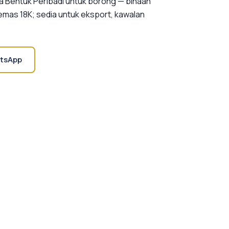
 Bentuk Peribadi untuk borong — binaan
 emas 18K; sedia untuk eksport, kawalan
tsApp