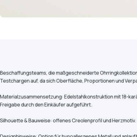
Beschaffungsteams, die maßgeschneiderte Ohrringkollektion
Testchargen auf, da sich Oberfläche, Proportionen und Verp
Materialzusammensetzung: Edelstahlkonstruktion mit 18-karä
Freigabe durch den Einkäufer aufgeführt.
Silhouette & Bauweise: offenes Creolenprofil und Herzmotiv.
Designhinweise: Option für hypoallergenes Metall und anlau