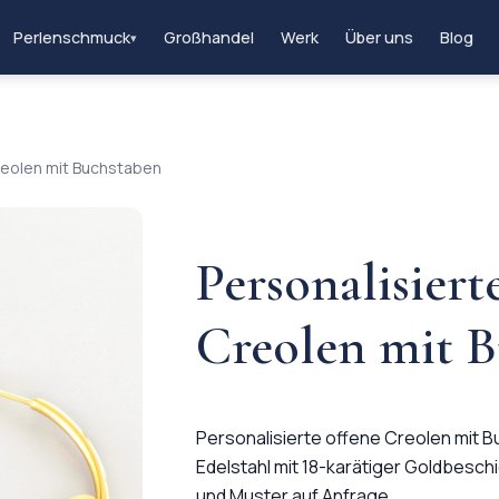
Perlenschmuck
Großhandel
Werk
Über uns
Blog
▾
Creolen mit Buchstaben
Personalisiert
Creolen mit 
Personalisierte offene Creolen mit 
Edelstahl mit 18-karätiger Goldbeschi
und Muster auf Anfrage.