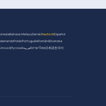
onesia
Bahasa Melayu
Dansk
Deutsch
Español
derlands
Polski
Português
Română
Svenska
λληνικά
Русский
العربية
ภาษาไทย
日本語
한국어