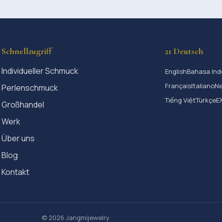
Schnellzugriff
21 Deutsch
Individueller Schmuck
English
Bahasa Ind
Français
Italiano
Ne
Perlenschmuck
Tiếng Việt
Türkçe
Ε
Großhandel
Werk
Über uns
Blog
Kontakt
© 2026 Jangmijewelry