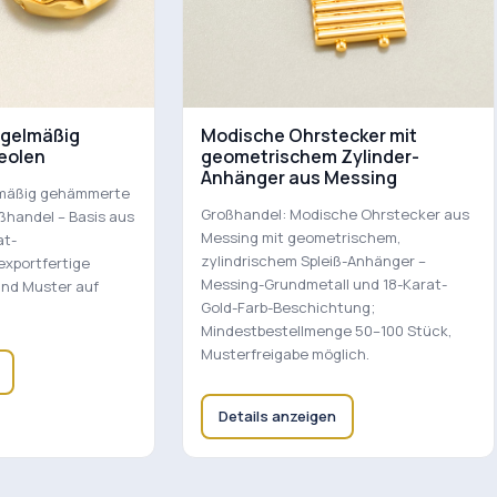
egelmäßig
Modische Ohrstecker mit
eolen
geometrischem Zylinder-
Anhänger aus Messing
lmäßig gehämmerte
Großhandel: Modische Ohrstecker aus
ßhandel – Basis aus
Messing mit geometrischem,
at-
zylindrischem Spleiß-Anhänger –
exportfertige
Messing-Grundmetall und 18-Karat-
und Muster auf
Gold-Farb-Beschichtung;
Mindestbestellmenge 50–100 Stück,
Musterfreigabe möglich.
Details anzeigen