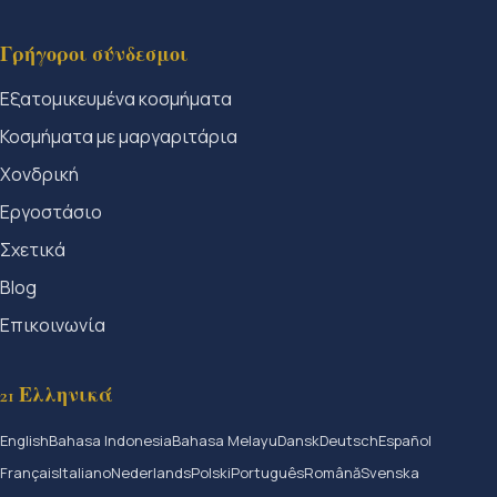
Γρήγοροι σύνδεσμοι
Εξατομικευμένα κοσμήματα
Κοσμήματα με μαργαριτάρια
Χονδρική
Εργοστάσιο
Σχετικά
Blog
Επικοινωνία
21 Ελληνικά
English
Bahasa Indonesia
Bahasa Melayu
Dansk
Deutsch
Español
Français
Italiano
Nederlands
Polski
Português
Română
Svenska