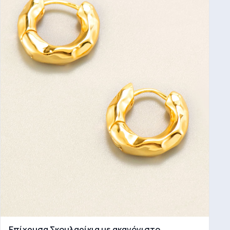
Επίχρυσα Σκουλαρίκια με ακανόνιστο