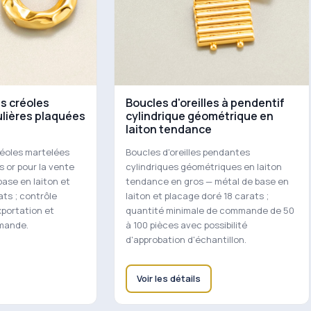
es créoles
Boucles d'oreilles à pendentif
ulières plaquées
cylindrique géométrique en
laiton tendance
réoles martelées
Boucles d'oreilles pendantes
s or pour la vente
cylindriques géométriques en laiton
base en laiton et
tendance en gros — métal de base en
ats ; contrôle
laiton et placage doré 18 carats ;
exportation et
quantité minimale de commande de 50
emande.
à 100 pièces avec possibilité
d'approbation d'échantillon.
Voir les détails