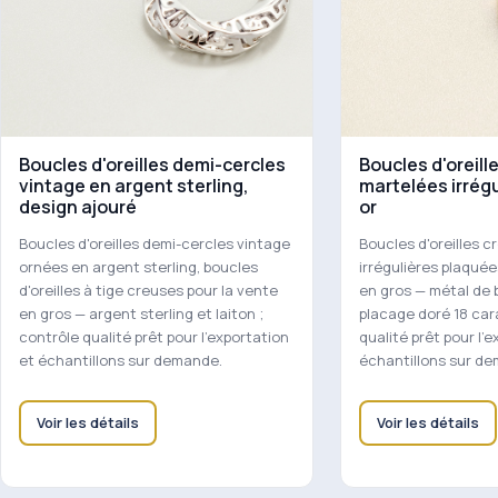
Boucles d'oreilles demi-cercles
Boucles d'oreill
vintage en argent sterling,
martelées irrég
design ajouré
or
Boucles d'oreilles demi-cercles vintage
Boucles d'oreilles c
ornées en argent sterling, boucles
irrégulières plaquée
d'oreilles à tige creuses pour la vente
en gros — métal de 
en gros — argent sterling et laiton ;
placage doré 18 car
contrôle qualité prêt pour l'exportation
qualité prêt pour l'
et échantillons sur demande.
échantillons sur d
Voir les détails
Voir les détails