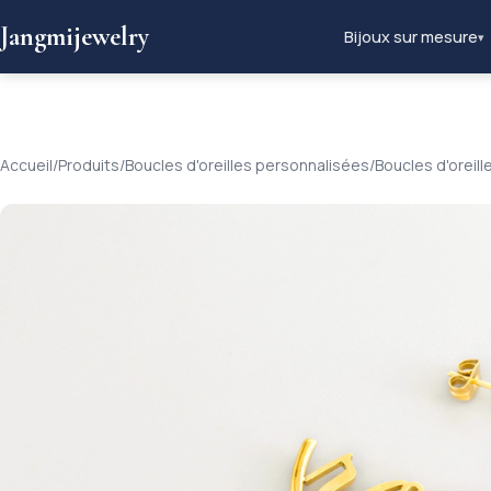
Jangmijewelry
Bijoux sur mesure
▾
Accueil
/
Produits
/
Boucles d'oreilles personnalisées
/
Boucles d'oreil