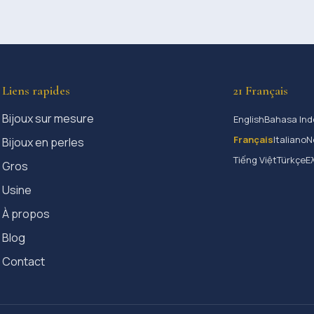
Liens rapides
21 Français
Bijoux sur mesure
English
Bahasa Ind
Français
Italiano
N
Bijoux en perles
Tiếng Việt
Türkçe
Ε
Gros
Usine
À propos
Blog
Contact