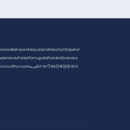
onesia
Bahasa Melayu
Dansk
Deutsch
Español
ederlands
Polski
Português
Română
Svenska
λληνικά
Русский
العربية
ภาษาไทย
日本語
한국어