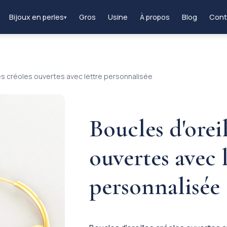
Bijoux en perles
Gros
Usine
À propos
Blog
Cont
▾
les créoles ouvertes avec lettre personnalisée
Boucles d'oreil
ouvertes avec 
personnalisée