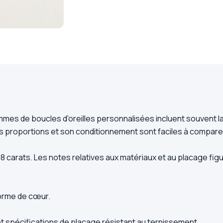
es de boucles d'oreilles personnalisées incluent souvent la 
, ses proportions et son conditionnement sont faciles à compar
8 carats. Les notes relatives aux matériaux et au placage figu
forme de cœur.
t spécifications de placage résistant au ternissement.