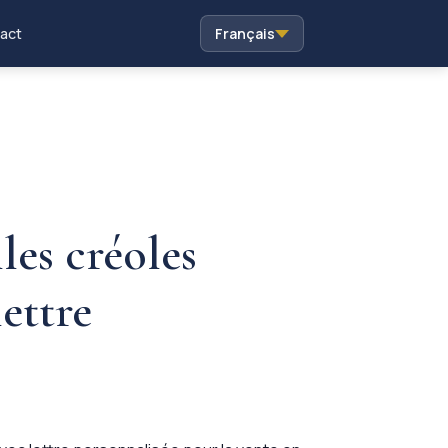
act
Français
les créoles
lettre