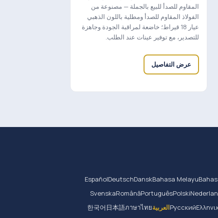
المقاوم للصدأ للبيع بالجملة — مصنوعة من
الفولاذ المقاوم للصدأ ومطلية باللون الذهبي
عيار 18 قيراط؛ خاضعة لمراقبة الجودة وجاهزة
للتصدير، مع توفير عينات عند الطلب.
عرض التفاصيل
Español
Deutsch
Dansk
Bahasa Melayu
Bahas
Svenska
Română
Português
Polski
Nederla
Ελληνι
Русский
العربية
ภาษาไทย
日本語
한국어