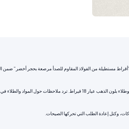
أقراط مستطيلة من الفولاذ المقاوم للصدأ مرصعة بحجر أخضر" ضمن الدف
تركيبة المواد: هيكل من الفولاذ المقاوم للصدأ، مع لمسات من الزركون، وطلاء بلون الذهب ع