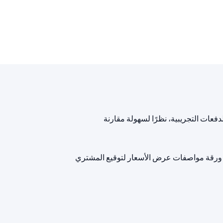
عات التجريبية، نظرًا لسهولة مقارنة
يار 18 قيراط. ترد ملاحظات حول المواد والطلاء في ورقة مواصفات عرض الأسعار لتوقيع المشتري