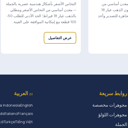
— معدن أساسي من
النحاس الأصفر بأشكال هندسية عصرية بالجملة
النحاس الأصفر وطلاء بلون الذهب عيار 18
— معدن أساسي من النحاس الأصفر ومطلي
جاهزة للتصدير وأخذ
بالذهب عيار 18 قيراط؛ الحد الأدنى للطلب 50-
100 قطعة مع إمكانية الموافقة على العينة.
عرض التفاصيل
روابط سريعة
21 العربية
مجوهرات مخصصة
a Indonesia
English
nds
Italiano
Français
مجوهرات اللؤلؤ
κά
Türkçe
Tiếng Việt
الجملة