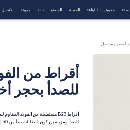
صة
مجوهرات اللؤلؤ
الجملة
المصنع
نبذة
مدونة
الاتصال
▾
▾
حجر أخضر مستطيل
أقراط من الفول
للصدأ بحجر أ
أقراط B2B مستطيلة من الفولاذ المق
للصدأ ومزينة بزركون. الطلبات تبدأ من 50 إلى 100 وحدة.