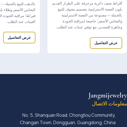
أقراط نصف دائرية مزخرفة على الطراز القديم
بالذهب للبيع بالجملة 
بلون الفضة الاسترلينية بتصميم مجوف للبيع
بالجملة — مصنوعة من الفضة الاسترلينية
قيراط؛ مراقبة الجودة ال
والنحاس الأصفر؛ خاضعة لمراقبة الجودة
العينات عند الطلب.
وجاهزة للتصدير، مع توفير عينات عند الطلب.
عرض التفاصيل
عرض التفاصيل
Jangmijewelry
معلومات الاتصال
No. 5, Shanquan Road, Chongtou Community,
Changan Town, Dongguan, Guangdong, China