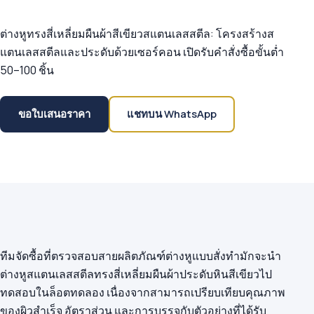
ต่างหูทรงสี่เหลี่ยมผืนผ้าสีเขียวสแตนเลสสตีล: โครงสร้างส
แตนเลสสตีลและประดับด้วยเซอร์คอน เปิดรับคำสั่งซื้อขั้นต่ำ
50–100 ชิ้น
ขอใบเสนอราคา
แชทบน WhatsApp
ทีมจัดซื้อที่ตรวจสอบสายผลิตภัณฑ์ต่างหูแบบสั่งทำมักจะนำ
ต่างหูสแตนเลสสตีลทรงสี่เหลี่ยมผืนผ้าประดับหินสีเขียวไป
ทดสอบในล็อตทดลอง เนื่องจากสามารถเปรียบเทียบคุณภาพ
ของผิวสำเร็จ อัตราส่วน และการบรรจุกับตัวอย่างที่ได้รับ