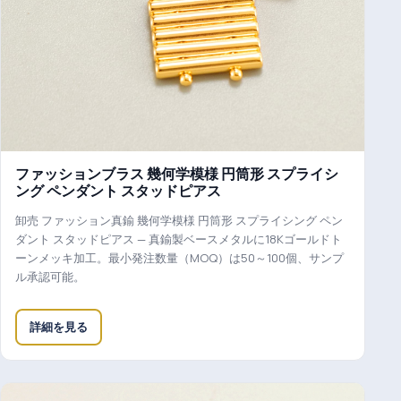
ファッションブラス 幾何学模様 円筒形 スプライシ
ング ペンダント スタッドピアス
卸売 ファッション真鍮 幾何学模様 円筒形 スプライシング ペン
ダント スタッドピアス — 真鍮製ベースメタルに18Kゴールドト
ーンメッキ加工。最小発注数量（MOQ）は50～100個、サンプ
ル承認可能。
詳細を見る