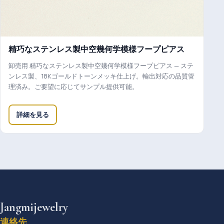
精巧なステンレス製中空幾何学模様フープピアス
卸売用 精巧なステンレス製中空幾何学模様フープピアス — ステ
ンレス製、18Kゴールドトーンメッキ仕上げ。輸出対応の品質管
理済み。ご要望に応じてサンプル提供可能。
詳細を見る
Jangmijewelry
連絡先