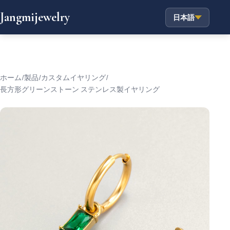
Jangmijewelry
日本語
ホーム
/
製品
/
カスタムイヤリング
/
長方形グリーンストーン ステンレス製イヤリング