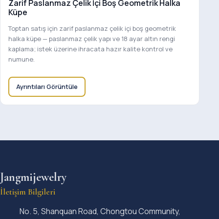
Zarif Paslanmaz Çelik İçi Boş Geometrik Halka
Küpe
Toptan satış için zarif paslanmaz çelik içi boş geometrik
halka küpe — paslanmaz çelik yapı ve 18 ayar altın rengi
kaplama; istek üzerine ihracata hazır kalite kontrol ve
numune.
Ayrıntıları Görüntüle
Jangmijewelry
İletişim Bilgileri
No. 5, Shanquan Road, Chongtou Community,