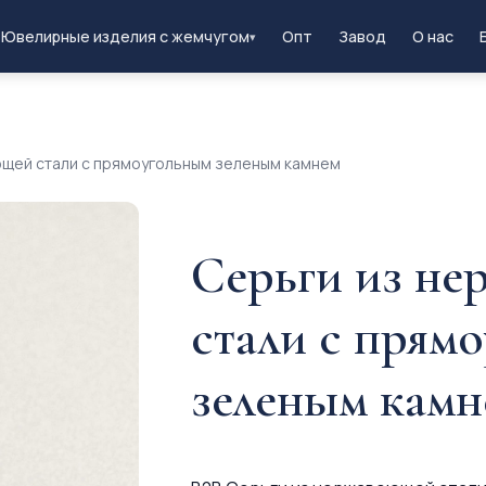
Ювелирные изделия с жемчугом
Опт
Завод
О нас
▾
ющей стали с прямоугольным зеленым камнем
Серьги из н
стали с прям
зеленым камн