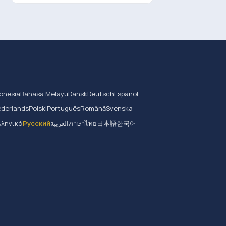
onesia
Bahasa Melayu
Dansk
Deutsch
Español
derlands
Polski
Português
Română
Svenska
λληνικά
Русский
العربية
ภาษาไทย
日本語
한국어