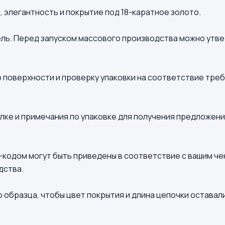
 элегантность и покрытие под 18-каратное золото.
ель. Перед запуском массового производства можно утв
 поверхности и проверку упаковки на соответствие треб
ке и примечания по упаковке для получения предложени
их-кодом могут быть приведены в соответствие с вашим ч
дства.
 образца, чтобы цвет покрытия и длина цепочки оставал