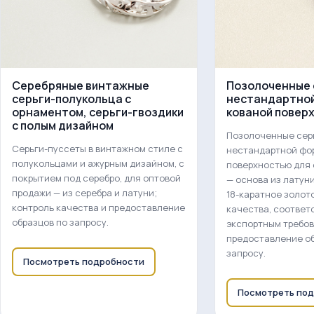
Серебряные винтажные
Позолоченные 
серьги-полукольца с
нестандартной
орнаментом, серьги-гвоздики
кованой повер
с полым дизайном
Позолоченные сер
Серьги-пуссеты в винтажном стиле с
нестандартной фо
полукольцами и ажурным дизайном, с
поверхностью для
покрытием под серебро, для оптовой
— основа из латун
продажи — из серебра и латуни;
18-каратное золот
контроль качества и предоставление
качества, соотве
образцов по запросу.
экспортным требов
предоставление об
запросу.
Посмотреть подробности
Посмотреть по