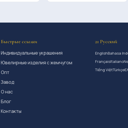
Быстрые ссылки
21 Русский
Индивидуальные украшения
English
Bahasa Ind
Français
Italiano
Ne
Ювелирные изделия с жемчугом
Tiếng Việt
Türkçe
Ε
Опт
Завод
О нас
Блог
Контакты