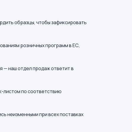
ердить образцы, чтобы зафиксировать
ованиям розничных программ в ЕС,
я — наш отдел продаж ответит в
ек-листом по соответствию
ись неизменными при всех поставках