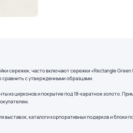
и сережек, часто включают сережки «Rectangle Green St
ко сравнить с утвержденными образцами.
нты из цирконов и покрытие под 18-каратное золото. Пр
покупателем.
я выставок, каталоги корпоративных подарков и блоки п