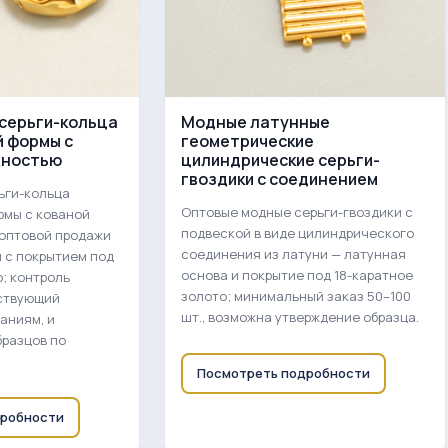
серьги-кольца
Модные латунные
 формы с
геометрические
хностью
цилиндрические серьги-
гвоздики с соединением
ьги-кольца
Оптовые модные серьги-гвоздики с
рмы с кованой
подвеской в виде цилиндрического
 оптовой продажи
соединения из латуни — латунная
и с покрытием под
основа и покрытие под 18-каратное
о; контроль
золото; минимальный заказ 50–100
тствующий
шт., возможна утверждение образца.
аниям, и
разцов по
Посмотреть подробности
дробности