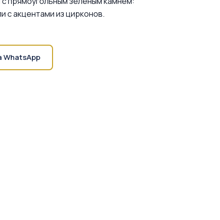
 с прямоугольным зеленым камнем:
и с акцентами из цирконов.
а WhatsApp