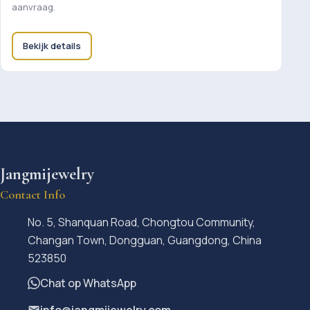
aanvraag.
Bekijk details
Jangmijewelry
Contact Info
No. 5, Shanquan Road, Chongtou Community,
Changan Town, Dongguan, Guangdong, China
523850
Chat op WhatsApp
info@jangmijewelry.com